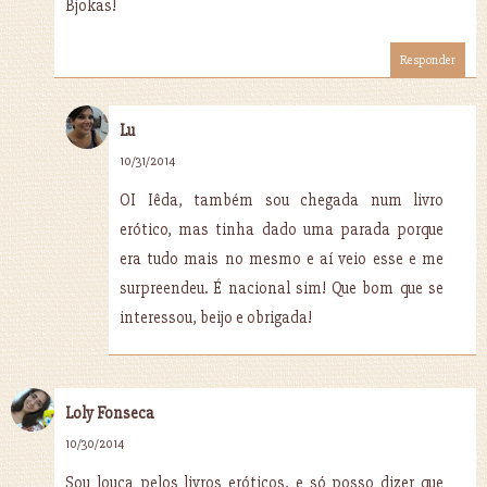
Bjokas!
Responder
Lu
10/31/2014
OI Iêda, também sou chegada num livro
erótico, mas tinha dado uma parada porque
era tudo mais no mesmo e aí veio esse e me
surpreendeu. É nacional sim! Que bom que se
interessou, beijo e obrigada!
Loly Fonseca
10/30/2014
Sou louca pelos livros eróticos, e só posso dizer que