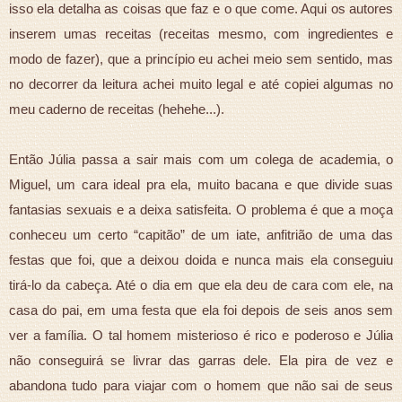
isso ela detalha as coisas que faz e o que come. Aqui os autores
inserem umas receitas (receitas mesmo, com ingredientes e
modo de fazer), que a princípio eu achei meio sem sentido, mas
no decorrer da leitura achei muito legal e até copiei algumas no
meu caderno de receitas (hehehe...).
Então Júlia passa a sair mais com um colega de academia, o
Miguel, um cara ideal pra ela, muito bacana e que divide suas
fantasias sexuais e a deixa satisfeita. O problema é que a moça
conheceu um certo “capitão” de um iate, anfitrião de uma das
festas que foi, que a deixou doida e nunca mais ela conseguiu
tirá-lo da cabeça. Até o dia em que ela deu de cara com ele, na
casa do pai, em uma festa que ela foi depois de seis anos sem
ver a família. O tal homem misterioso é rico e poderoso e Júlia
não conseguirá se livrar das garras dele. Ela pira de vez e
abandona tudo para viajar com o homem que não sai de seus