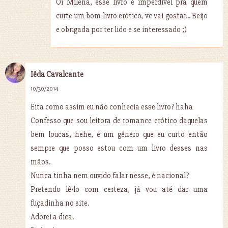
Oi Milena, esse livro é imperdível pra quem
curte um bom livro erótico, vc vai gostar... Beijo
e obrigada por ter lido e se interessado ;)
Iêda Cavalcante
10/30/2014
Eita como assim eu não conhecia esse livro? haha
Confesso que sou leitora de romance erótico daquelas
bem loucas, hehe, é um gênero que eu curto então
sempre que posso estou com um livro desses nas
mãos.
Nunca tinha nem ouvido falar nesse, é nacional?
Pretendo lê-lo com certeza, já vou até dar uma
fuçadinha no site.
Adorei a dica.