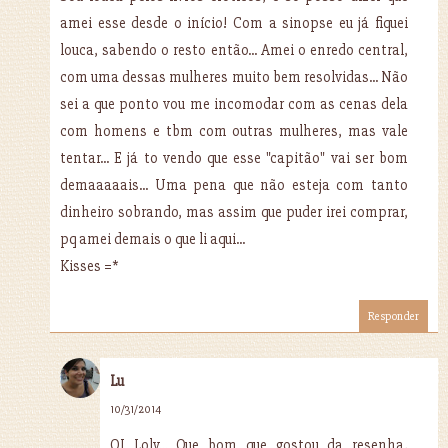
amei esse desde o início! Com a sinopse eu já fiquei
louca, sabendo o resto então... Amei o enredo central,
com uma dessas mulheres muito bem resolvidas... Não
sei a que ponto vou me incomodar com as cenas dela
com homens e tbm com outras mulheres, mas vale
tentar... E já to vendo que esse "capitão" vai ser bom
demaaaaais... Uma pena que não esteja com tanto
dinheiro sobrando, mas assim que puder irei comprar,
pq amei demais o que li aqui...
Kisses =*
Responder
Lu
10/31/2014
OI Loly... Que bom que gostou da resenha,