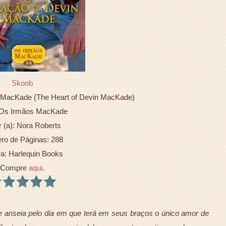
Skoob
n MacKade (The Heart of Devin MacKade)
 Os Irmãos MacKade
r (a): Nora Roberts
o de Páginas: 288
ra: Harlequin Books
Compre
aqui
.
 anseia pelo dia em que terá em seus braços o único amor de