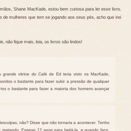
 irmãos, Shane MacKade, estou bem curiosa para ler esse livro.
e de mulheres que tem se jogando aos seus pés, acho que irei
 não fique mais, leia, os livros são lindos!
grande vitrine do Café de Ed teria visto os MacKade,
onitos o bastante para fazer subir a pressão de qualquer
rios o bastante para fazer a maioria dos homens avançar
esculpas, não? Disse que não tornaria a acontecer. Tenho
e matando. Esperei 12 anos para beijá-la, e quando faço,