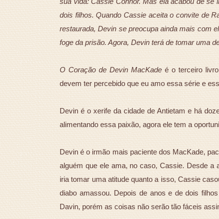
sua vida: Cassie Connor. Mas ela acabou de se l
dois filhos. Quando Cassie aceita o convite de
restaurada, Devin se preocupa ainda mais com ela
foge da prisão. Agora, Devin terá de tomar uma d
O Coração de Devin MacKade
é o terceiro liv
devem ter percebido que eu amo essa série e esse 
Devin é o xerife da cidade de Antietam e há do
alimentando essa paixão, agora ele tem a oportun
Devin é o irmão mais paciente dos MacKade, pa
alguém que ele ama, no caso, Cassie. Desde a 
iria tomar uma atitude quanto a isso, Cassie ca
diabo amassou. Depois de anos e de dois filhos
Davin, porém as coisas não serão tão fáceis ass