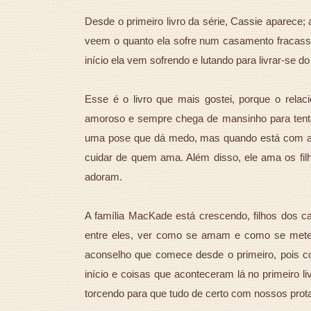
Desde o primeiro livro da série, Cassie aparece;
veem o quanto ela sofre num casamento fracass
início ela vem sofrendo e lutando para livrar-se d
Esse é o livro que mais gostei, porque o rela
amoroso e sempre chega de mansinho para tentar 
uma pose que dá medo, mas quando está com a 
cuidar de quem ama. Além disso, ele ama os f
adoram.
A família MacKade está crescendo, filhos dos ca
entre eles, ver como se amam e como se metem
aconselho que comece desde o primeiro, pois c
início e coisas que aconteceram lá no primeiro liv
torcendo para que tudo de certo com nossos prot