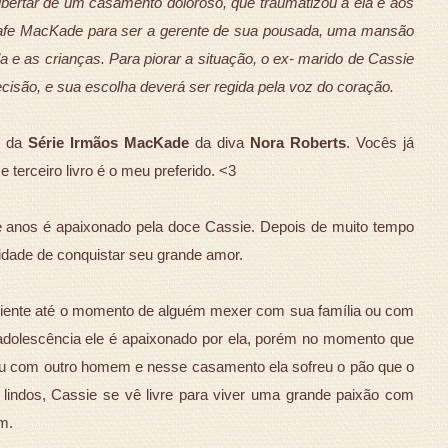
ibertar de um casamento doloroso, que traumatizou a ela e aos
 Rafe MacKade para ser a gerente de sua pousada, uma mansão
 e as crianças. Para piorar a situação, o ex- marido de Cassie
ecisão, e sua escolha deverá ser regida pela voz do coração.
ro da
Série Irmãos MacKade
da diva
Nora Roberts
. Vocês já
terceiro livro é o meu preferido. <3
ze anos é apaixonado pela doce Cassie. Depois de muito tempo
idade de conquistar seu grande amor.
ciente até o momento de alguém mexer com sua família ou com
adolescência ele é apaixonado por ela, porém no momento que
sou com outro homem e nesse casamento ela sofreu o pão que o
 lindos, Cassie se vê livre para viver uma grande paixão com
im.