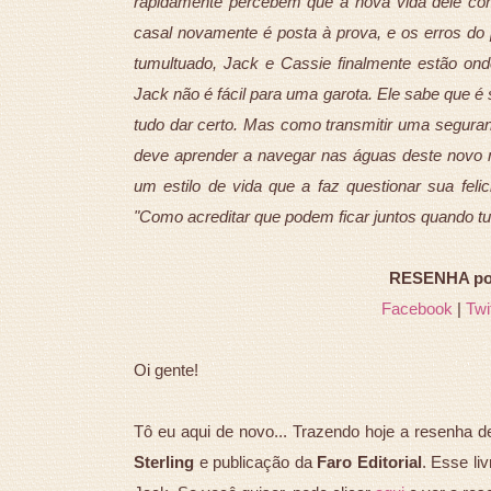
rapidamente percebem que a nova vida dele como
casal novamente é posta à prova, e os erros d
tumultuado, Jack e Cassie finalmente estão on
Jack não é fácil para uma garota. Ele sabe que é
tudo dar certo. Mas como transmitir uma seguranç
deve aprender a navegar nas águas deste novo 
um estilo de vida que a faz questionar sua feli
"Como acreditar que podem ficar juntos quando t
RESENHA por 
Facebook
|
Twi
Oi gente!
Tô eu aqui de novo... Trazendo hoje a resenha 
Sterling
e publicação da
Faro Editorial
. Esse li