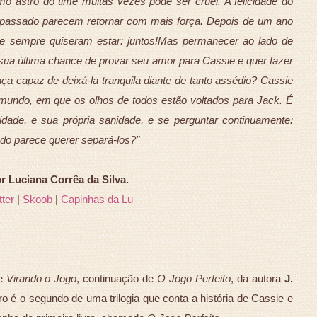
 astro do time muitas vezes pode ser cruel. A felicidade do
o passado parecem retornar com mais força. Depois de um ano
de sempre quiseram estar: juntos!Mas permanecer ao lado de
 sua última chance de provar seu amor para Cassie e quer fazer
a capaz de deixá-la tranquila diante de tanto assédio? Cassie
mundo, em que os olhos de todos estão voltados para Jack. É
cidade, e sua própria sanidade, e se perguntar continuamente:
udo parece querer separá-los?"
Luciana Corrêa da Silva.
tter
|
Skoob
|
Capinhas da Lu
de
Virando o Jogo
, continuação de
O Jogo Perfeito
, da autora
J.
vro é o segundo de uma trilogia que conta a história de Cassie e