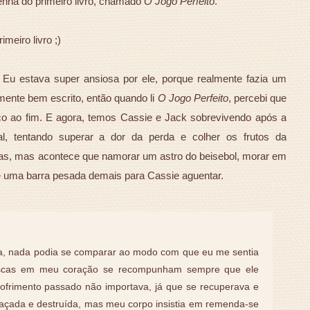
enha do primeiro livro, chamado
O Jogo Perfeito
.
meiro livro ;)
. Eu estava super ansiosa por ele, porque realmente fazia um
mente bem escrito, então quando li
O Jogo Perfeito
, percebi que
o ao fim. E agora, temos Cassie e Jack sobrevivendo após a
al, tentando superar a dor da perda e colher os frutos da
das, mas acontece que namorar um astro do beisebol, morar em
é uma barra pesada demais para Cassie aguentar.
a, nada podia se comparar ao modo com que eu me sentia
lascas em meu coração se recompunham sempre que ele
sofrimento passado não importava, já que se recuperava e
daçada e destruída, mas meu corpo insistia em remenda-se