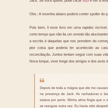
Jack. Se você quiser, pode clicar
aqui
e ver a res
Obs.: A resenha abaixo poderá conter spoiler do pri
Pois bem, li esse livro em uma rapidez incrível
certo tempo que não lia um enredo tão alucinante
a escrita é daquelas que nos prendem do começ
pior coisa que poderia ter acontecido ao cas
reconciliação. Juntos tentam seguir com suas vi
Nova Iorque, viver longe dos amigos e dos avós 
Depois de toda a mágoa que ele me causar
na presença de Jack. As rachaduras e 
estava por perto. Minha alma fingia que o 
se reerguia outra vez. Eu havia sido despe