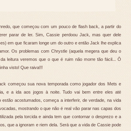
enredo, que começou com um pouco de flash back, a partir do
erer parar de ler. Sim, Cassie perdoou Jack, mas quer dele
s) em que ficaram longe um do outro e então Jack lhe explica
amor. Os problemas com Chrystle (aquela megera que deu o
o da leitura veremos que o que é ruim não morre tão fácil... Ô
nha visto! Que raiva!!!
Jack começou sua nova temporada como jogador dos Mets e
dia, e a ida aos jogos à noite. Tudo vai bem entre eles até
 estão acostumados, começa a interferir, de verdade, na vida
ivocadas, mostrando o que não é real vão parar nas capas dos
ilizada pela torcida e ainda tem que contornar o desprezo e a
os, que a ignoram e riem dela. Será que a vida de Cassie pode