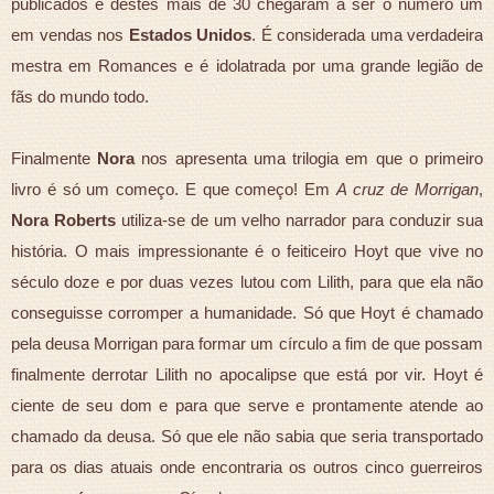
publicados e destes mais de 30 chegaram a ser o número um
em vendas nos
Estados Unidos
. É considerada uma verdadeira
mestra em Romances e é idolatrada por uma grande legião de
fãs do mundo todo.
Finalmente
Nora
nos apresenta uma trilogia em que o primeiro
livro é só um começo. E que começo! Em
A cruz de Morrigan
,
Nora Roberts
utiliza-se de um velho narrador para conduzir sua
história. O mais impressionante é o feiticeiro Hoyt que vive no
século doze e por duas vezes lutou com Lilith, para que ela não
conseguisse corromper a humanidade. Só que Hoyt é chamado
pela deusa Morrigan para formar um círculo a fim de que possam
finalmente derrotar Lilith no apocalipse que está por vir. Hoyt é
ciente de seu dom e para que serve e prontamente atende ao
chamado da deusa. Só que ele não sabia que
seria transportado
para os dias atuais onde encontraria os outros cinco guerreiros