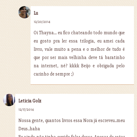
Lu
12/20/2014
Oi Thayna... eu fico chateando todo mundo que
eu gosto pra ler essa trilogia, eu amei cada
livro, vale muito a pena e o melhor de tudo é
que por ser mais velhinha deve tá baratinho
na internet, né? kkkk Beijo e obrigada pelo
carinho de sempre ;)
Leticia Golz
12/17/2014
Nossa gente, quantos livros essa Nora já escreveu..meu
Deus..haha
Eu ainda não tinha ouvido falar desse. Apesar de estar