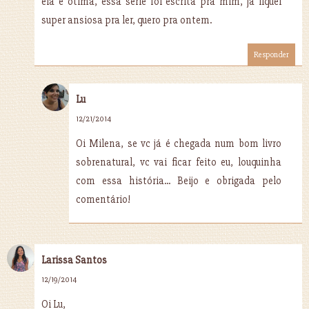
ela é ótima, essa série foi escrita pra mim, já fiquei
super ansiosa pra ler, quero pra ontem.
Responder
Lu
12/21/2014
Oi Milena, se vc já é chegada num bom livro
sobrenatural, vc vai ficar feito eu, louquinha
com essa história... Beijo e obrigada pelo
comentário!
Larissa Santos
12/19/2014
Oi Lu,