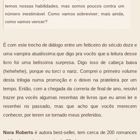
temos nossas habilidades, mas somos poucos contra um
número inestimável. Como vamos sobreviver; mais ainda,
como vamos vencer?
É com este trecho de diálogo entre um feiticeiro do século doze e
uma vampira atualíssima que digo pra vocês que a leitura desse
livro foi uma belíssima surpresa. Digo isso de cabeça baixa
(hehehehe), porque eu torci o nariz. Comprei o primeiro volume
desta trilogia numa promoção e o deixei na prateleira por um
tempo. Então, com a chegada da correria de final de ano, resolvi
trazer pra vocês algumas resenhas de livros que eu amei ler e
resenhei no passado, mas que acho que vocês merecem
conhecer, por terem se tornado meus preferidos.
Nora Roberts
é autora best-seller, tem cerca de 200 romances