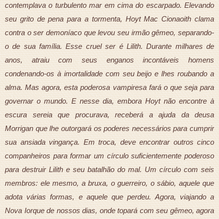
contemplava o turbulento mar em cima do escarpado. Elevando
seu grito de pena para a tormenta, Hoyt Mac Cionaoith clama
contra o ser demoníaco que levou seu irmão gêmeo, separando-
o de sua família. Esse cruel ser é Lilith. Durante milhares de
anos, atraiu com seus enganos incontáveis homens
condenando-os à imortalidade com seu beijo e lhes roubando a
alma. Mas agora, esta poderosa vampiresa fará o que seja para
governar o mundo. E nesse dia, embora Hoyt não encontre à
escura sereia que procurava, receberá a ajuda da deusa
Morrigan que lhe outorgará os poderes necessários para cumprir
sua ansiada vingança. Em troca, deve encontrar outros cinco
companheiros para formar um círculo suficientemente poderoso
para destruir Lilith e seu batalhão do mal. Um círculo com seis
membros: ele mesmo, a bruxa, o guerreiro, o sábio, aquele que
adota várias formas, e aquele que perdeu. Agora, viajando a
Nova Iorque de nossos dias, onde topará com seu gêmeo, agora