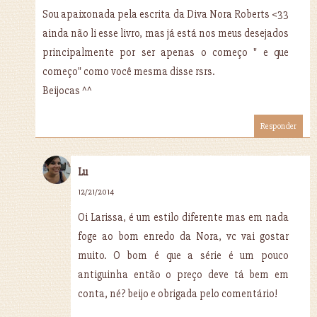
Sou apaixonada pela escrita da Diva Nora Roberts <33
ainda não li esse livro, mas já está nos meus desejados
principalmente por ser apenas o começo " e que
começo" como você mesma disse rsrs.
Beijocas ^^
Responder
Lu
12/21/2014
Oi Larissa, é um estilo diferente mas em nada
foge ao bom enredo da Nora, vc vai gostar
muito. O bom é que a série é um pouco
antiguinha então o preço deve tá bem em
conta, né? beijo e obrigada pelo comentário!