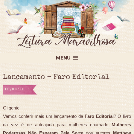
MENU
Lançamento - Faro Editorial
10/03/2015
Oi gente,
Vamos conferir mais um lançamento da
Faro Editorial
? O livro
da vez é de autoajuda para mulheres chamado
Mulheres
Poderosas Não Esperam Pela Sorte
dos autores
Matthew