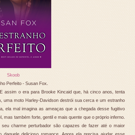
Skoob
o Perfeito - Susan Fox.
 assim o era para Brooke Kincaid que, há cinco anos, tenta
m, uma moto Harley-Davidson destrói sua cerca e um estranho
vida, ela mal imagina as ameaças que a chegada desse fugitivo
, mas também forte, gentil e mais quente que o próprio inferno.
 e seu charme perturbador são capazes de fazer até o maior
to daquele delicioso romance. Agora ela precisa ajudar esse