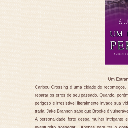
Um Estranh
Caribou Crossing é uma cidade de recomeços. E
reparar os erros de seu passado. Quando, poré
perigoso e irresistível literalmente invade sua 
traria. Jake Brannon sabe que Brooke é vulnerável
A personalidade forte dessa mulher intrigante
aventureiro sossegar... Apenas para ter o gos