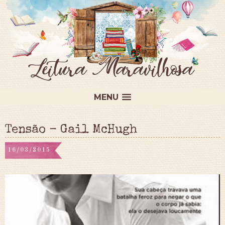
MENU
Tensão - Gail McHugh
16/03/2015