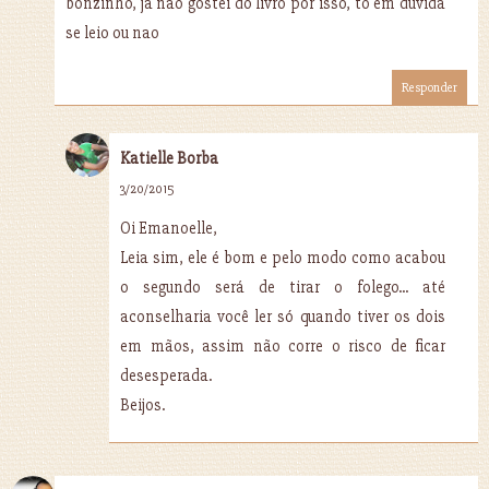
bonzinho, já nao gostei do livro por isso, to em duvida
se leio ou nao
Responder
Katielle Borba
3/20/2015
Oi Emanoelle,
Leia sim, ele é bom e pelo modo como acabou
o segundo será de tirar o folego... até
aconselharia você ler só quando tiver os dois
em mãos, assim não corre o risco de ficar
desesperada.
Beijos.