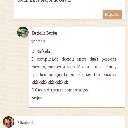
todinha nos braços do Gavin.
Responder
Katielle Borba
3/20/2015
Oi Rafaela,
É complicado decidir entre duas pessoas
mesmo, mas está tudo tão na cara da Emily
que fico indignada por ela ser tão passiva
kkkkkkkkkkkkkkkk
O Gavin dispensa comentários.
Beijos!
Elizabeth