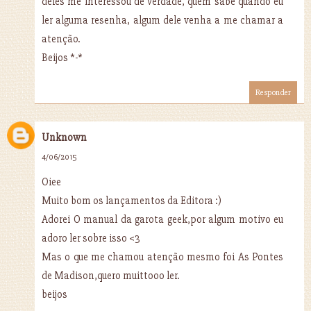
deles me interessou de verdade, quem sabe quando eu
ler alguma resenha, algum dele venha a me chamar a
atenção.
Beijos *-*
Responder
Unknown
4/06/2015
Oiee
Muito bom os lançamentos da Editora :)
Adorei O manual da garota geek,por algum motivo eu
adoro ler sobre isso <3
Mas o que me chamou atenção mesmo foi As Pontes
de Madison,quero muittooo ler.
beijos