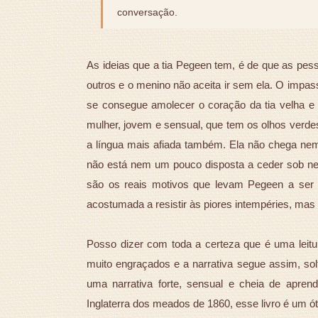
conversação.
As ideias que a tia Pegeen tem, é de que as pess
outros e o menino não aceita ir sem ela. O impass
se consegue amolecer o coração da tia velha e 
mulher, jovem e sensual, que tem os olhos verdes
a língua mais afiada também. Ela não chega nem
não está nem um pouco disposta a ceder sob n
são os reais motivos que levam Pegeen a ser 
acostumada a resistir às piores intempéries, mas c
Posso dizer com toda a certeza que é uma leitur
muito engraçados e a narrativa segue assim, solt
uma narrativa forte, sensual e cheia de apre
Inglaterra dos meados de 1860, esse livro é um ó