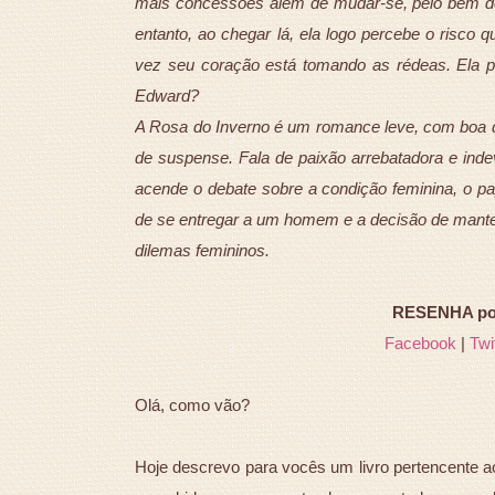
mais concessões além de mudar-se, pelo bem de
entanto, ao chegar lá, ela logo percebe o risco
vez seu coração está tomando as rédeas. Ela pod
Edward?
A Rosa do Inverno é um romance leve, com boa d
de suspense. Fala de paixão arrebatadora e indev
acende o debate sobre a condição feminina, o pap
de se entregar a um homem e a decisão de manter 
dilemas femininos.
RESENHA por 
Facebook
|
Twi
Olá, como vão?
Hoje descrevo para vocês um livro pertencente ao