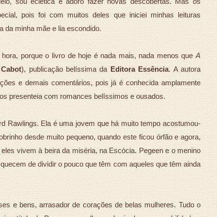
eio, sou eclética e adoro fazer novas descobertas. Mas os
ial, pois foi com muitos deles que iniciei minhas leituras
ra da minha mãe e lia escondido.
a hora, porque o livro de hoje é nada mais, nada menos que
A
 Cabot
), publicação belíssima da
Editora Essência
. A autora
tações e demais comentários, pois já é conhecida amplamente
, nos presenteia com romances belíssimos e ousados.
ard Rawlings. Ela é uma jovem que há muito tempo acostumou-
obrinho desde muito pequeno, quando este ficou órfão e agora,
l, eles vivem à beira da miséria, na Escócia. Pegeen e o menino
quecem de dividir o pouco que têm com aqueles que têm ainda
ses e bens, arrasador de corações de belas mulheres. Tudo o