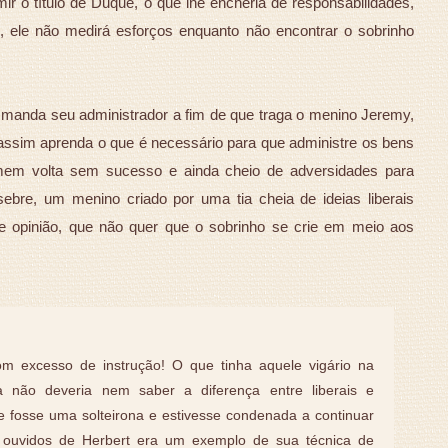
mir o título de Duque, o que lhe encheria de responsabilidades,
o, ele não medirá esforços enquanto não encontrar o sobrinho
 manda seu administrador a fim de que traga o menino Jeremy,
assim aprenda o que é necessário para que administre os bens
mem volta sem sucesso e ainda cheio de adversidades para
ebre, um menino criado por uma tia cheia de ideias liberais
 opinião, que não quer que o sobrinho se crie em meio aos
om excesso de instrução! O que tinha aquele vigário na
la não deveria nem saber a diferença entre liberais e
 fosse uma solteirona e estivesse condenada a continuar
 ouvidos de Herbert era um exemplo de sua técnica de