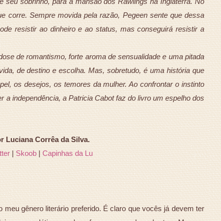
 seu sobrinho, para a mansão dos Rawlings na Inglaterra. No
 que corre. Sempre movida pela razão, Pegeen sente que dessa
e resistir ao dinheiro e ao status, mas conseguirá resistir a
ose de romantismo, forte aroma de sensualidade e uma pitada
ida, de destino e escolha. Mas, sobretudo, é uma história que
el, os desejos, os temores da mulher. Ao confrontar o instinto
a independência, a Patricia Cabot faz do livro um espelho dos
Luciana Corrêa da Silva.
tter
|
Skoob
|
Capinhas da Lu
 meu gênero literário preferido. É claro que vocês já devem ter