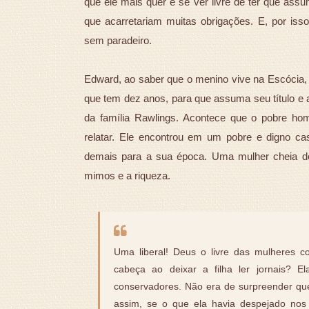
que ele mais quer é se ver livre de ter que assu
que acarretariam muitas obrigações. E, por iss
sem paradeiro.
Edward, ao saber que o menino vive na Escócia,
que tem dez anos, para que assuma seu título e 
da família Rawlings. Acontece que o pobre ho
relatar. Ele encontrou em um pobre e digno cas
demais para a sua época. Uma mulher cheia de
mimos e a riqueza.
Uma liberal! Deus o livre das mulheres c
cabeça ao deixar a filha ler jornais? E
conservadores. Não era de surpreender que
assim, se o que ela havia despejado nos