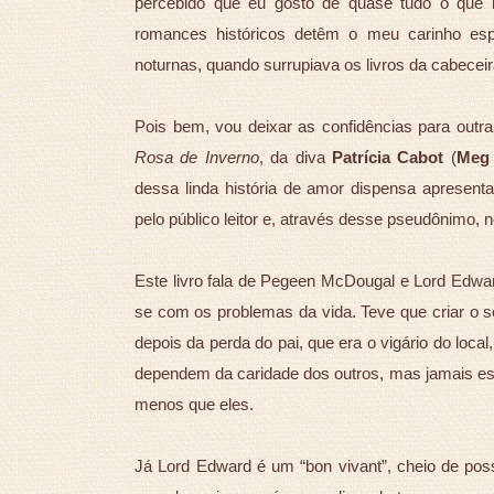
percebido que eu gosto de quase tudo o que l
romances históricos detêm o meu carinho espec
noturnas, quando surrupiava os livros da cabecei
Pois bem, vou deixar as confidências para outr
Rosa de Inverno
, da diva
Patrícia Cabot
(
Meg
dessa linda história de amor dispensa apresen
pelo público leitor e, através desse pseudônimo
Este livro fala de Pegeen McDougal e Lord Edw
se com os problemas da vida. Teve que criar o s
depois da perda do pai, que era o vigário do loca
dependem da caridade dos outros, mas jamais es
menos que eles.
Já Lord Edward é um “bon vivant”, cheio de pos