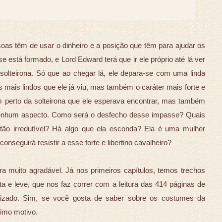
oas têm de usar o dinheiro e a posição que têm para ajudar os
e está formado, e Lord Edward terá que ir ele próprio até lá ver
solteirona. Só que ao chegar lá, ele depara-se com uma linda
 mais lindos que ele já viu, mas também o caráter mais forte e
 perto da solteirona que ele esperava encontrar, mas também
enhum aspecto. Como será o desfecho desse impasse? Quais
tão irredutível? Há algo que ela esconda? Ela é uma mulher
onseguirá resistir a esse forte e libertino cavalheiro?
a muito agradável. Já nos primeiros capítulos, temos trechos
a e leve, que nos faz correr com a leitura das 414 páginas de
ndizado. Sim, se você gosta de saber sobre os costumes da
timo motivo.