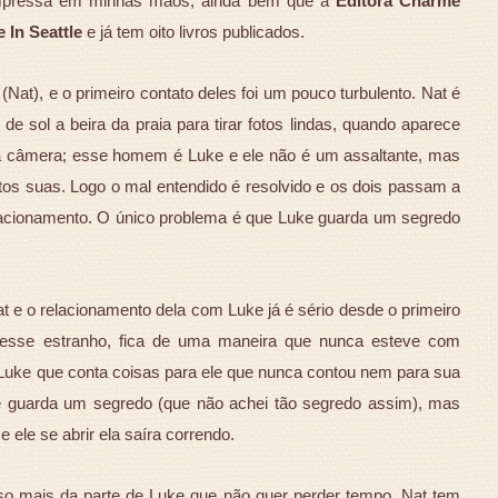
a impressa em minhas mãos, ainda bem que a
Editora Charme
 In Seattle
e já tem oito livros publicados.
(Nat), e o primeiro contato deles foi um pouco turbulento. Nat é
e sol a beira da praia para tirar fotos lindas, quando aparece
ua câmera; esse homem é Luke e ele não é um assaltante, mas
os suas. Logo o mal entendido é resolvido e os dois passam a
lacionamento. O único problema é que Luke guarda um segredo
 e o relacionamento dela com Luke já é sério desde o primeiro
o desse estranho, fica de uma maneira que nunca esteve com
m Luke que conta coisas para ele que nunca contou nem para sua
 guarda um segredo (que não achei tão segredo assim), mas
e ele se abrir ela saíra correndo.
sso mais da parte de Luke que não quer perder tempo. Nat tem