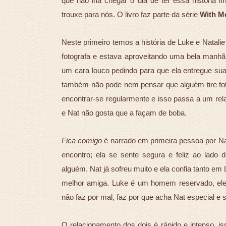
que não iria chegar o dia de ter essa históri
trouxe para nós. O livro faz parte da série
With Me
Neste primeiro temos a história de Luke e Natalie 
fotografa e estava aproveitando uma bela manhã d
um cara louco pedindo para que ela entregue s
também não pode nem pensar que alguém tire fot
encontrar-se regularmente e isso passa a um re
e Nat não gosta que a façam de boba.
Fica comigo
é narrado em primeira pessoa por Nat
encontro; ela se sente segura e feliz ao lad
alguém. Nat já sofreu muito e ela confia tanto e
melhor amiga. Luke é um homem reservado, ele
não faz por mal, faz por que acha Nat especial e s
O relacionamento dos dois é rápido e intenso, i