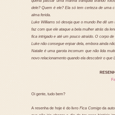
queria passar uma manhã tranquila tirando fotos
dele? Quem é ele? Ela só tem certeza de uma co
alma ferida.
Luke Williams só deseja que o mundo lhe dê um 
faz com que ele ataque a bela mulher atrás da len
fica intrigado e até um pouco atraído. O corpo de 
Luke não consegue enjoar dela, embora ainda não
Natalie é uma garota incomum que não lida mu
novo relacionamento quando ela descobrir o que
RESENHA
F
Oi gente, tudo bem?
A resenha de hoje é do livro
Fica Comigo
da aut