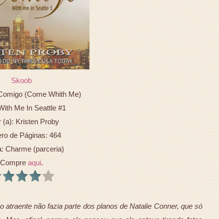
Skoob
a Comigo (Come Whith Me)
With Me In Seattle #1
 (a): Kristen Proby
o de Páginas: 464
a: Charme (parceria)
Compre
aqui
.
o atraente não fazia parte dos planos de Natalie Conner, que só