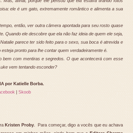
. Mas, afinal, porque ele pensou que ela estava tirando fotos
isa: ele é um gato, extremamente romântico e alimenta a sua
tempo, então, ver outra câmera apontada para seu rosto quase
te. Quando ele descobre que ela não faz ideia de quem ele seja,
Natalie parece ter sido feito para o sexo, sua boca é atrevida e
 esteja pronto para lhe contar quem verdadeiramente é.
ito bem com mentiras e segredos. O que acontecerá com esse
 Luke vem tentando esconder?
 por Katielle Borba.
acebook
|
Skoob
ora
Kristen Proby
. Para começar, digo a vocês que eu achava