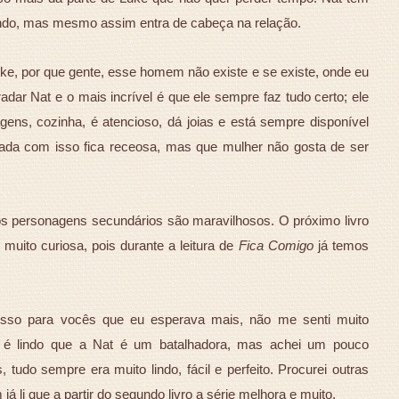
ndo, mas mesmo assim entra de cabeça na relação.
e, por que gente, esse homem não existe e se existe, onde eu
ar Nat e o mais incrível é que ele sempre faz tudo certo; ele
ens, cozinha, é atencioso, dá joias e está sempre disponível
mada com isso fica receosa, mas que mulher não gosta de ser
os personagens secundários são maravilhosos. O próximo livro
 muito curiosa, pois durante a leitura de
Fica Comigo
já temos
esso para vocês que eu esperava mais, não me senti muito
 é lindo que a Nat é um batalhadora, mas achei um pouco
es, tudo sempre era muito lindo, fácil e perfeito. Procurei outras
á li que a partir do segundo livro a série melhora e muito.