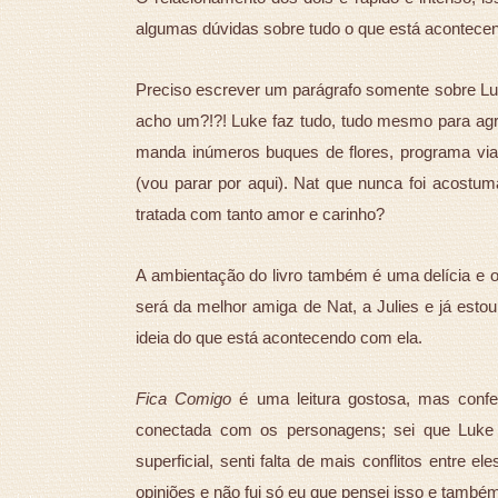
algumas dúvidas sobre tudo o que está acontece
Preciso escrever um parágrafo somente sobre Luk
acho um?!?! Luke faz tudo, tudo mesmo para agrad
manda inúmeros buques de flores, programa viag
(vou parar por aqui). Nat que nunca foi acostu
tratada com tanto amor e carinho?
A ambientação do livro também é uma delícia e 
será da melhor amiga de Nat, a Julies e já estou
ideia do que está acontecendo com ela.
Fica Comigo
é uma leitura gostosa, mas conf
conectada com os personagens; sei que Luke
superficial, senti falta de mais conflitos entre el
opiniões e não fui só eu que pensei isso e também j