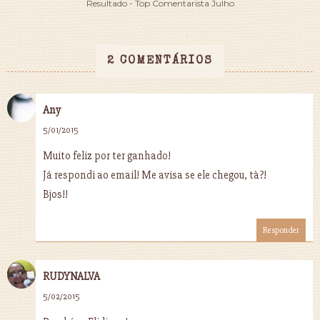
Resultado - Top Comentarista Julho
2 COMENTÁRIOS
Any
5/01/2015
Muito feliz por ter ganhado!
Já respondi ao email! Me avisa se ele chegou, tà?!
Bjos!!
Responder
RUDYNALVA
5/02/2015