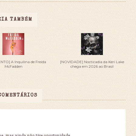
EIA TAMBÉM
O] A Inquilina de Freida
[NOVIDADE] Nocticadia da Keri Lake
McFadden
chega em 2026 ao Brasil
COMENTÁRIOS
rme, mas ainda não tive oportunidade.