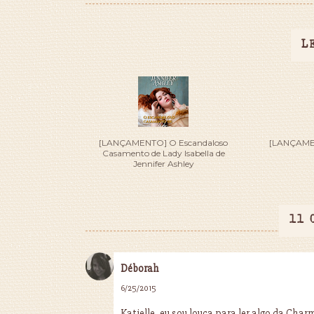
L
[LANÇAMENTO] O Escandaloso
[LANÇAMENT
Casamento de Lady Isabella de
Jennifer Ashley
11 
Déborah
6/25/2015
Katielle, eu sou louca para ler algo da Cha