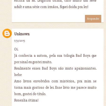
escrita da M. Leighton óitma, cuto muito um New
adult e uma série com irmãos, fiquei doida pra ler!
Responder
Unknown
7/31/2015
Oi.
Já conhecia a autora, pela sua trilogia Bad Boys que
por sinal eu gostei muito.
Realmente esses Bad Boys são muto apaixonantes.
hehe
Amo livros envolvidos com mistérios, pra mim se
torna mais gostoso de ler. Esse livro me parece muito
bom, gostei do título.
Resenha ótima!