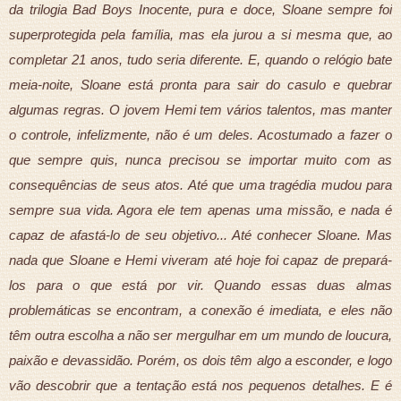
da trilogia Bad Boys Inocente, pura e doce, Sloane sempre foi
superprotegida pela família, mas ela jurou a si mesma que, ao
completar 21 anos, tudo seria diferente. E, quando o relógio bate
meia-noite, Sloane está pronta para sair do casulo e quebrar
algumas regras. O jovem Hemi tem vários talentos, mas manter
o controle, infelizmente, não é um deles. Acostumado a fazer o
que sempre quis, nunca precisou se importar muito com as
consequências de seus atos. Até que uma tragédia mudou para
sempre sua vida. Agora ele tem apenas uma missão, e nada é
capaz de afastá-lo de seu objetivo... Até conhecer Sloane. Mas
nada que Sloane e Hemi viveram até hoje foi capaz de prepará-
los para o que está por vir. Quando essas duas almas
problemáticas se encontram, a conexão é imediata, e eles não
têm outra escolha a não ser mergulhar em um mundo de loucura,
paixão e devassidão. Porém, os dois têm algo a esconder, e logo
vão descobrir que a tentação está nos pequenos detalhes. E é