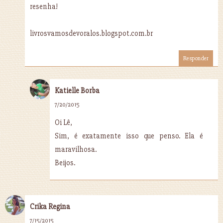
resenha!
livrosvamosdevoralos.blogspot.com.br
Responder
Katielle Borba
7/20/2015
Oi Lê,
Sim, é exatamente isso que penso. Ela é
maravilhosa.
Beijos.
Crika Regina
7/15/2015