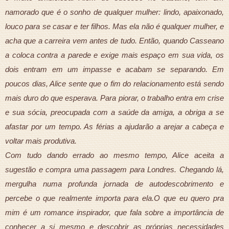
namorado que é o sonho de qualquer mulher: lindo, apaixonado,
louco para se casar e ter filhos. Mas ela não é qualquer mulher, e
acha que a carreira vem antes de tudo. Então, quando Casseano
a coloca contra a parede e exige mais espaço em sua vida, os
dois entram em um impasse e acabam se separando. Em
poucos dias, Alice sente que o fim do relacionamento está sendo
mais duro do que esperava. Para piorar, o trabalho entra em crise
e sua sócia, preocupada com a saúde da amiga, a obriga a se
afastar por um tempo. As férias a ajudarão a arejar a cabeça e
voltar mais produtiva.
Com tudo dando errado ao mesmo tempo, Alice aceita a
sugestão e compra uma passagem para Londres. Chegando lá,
mergulha numa profunda jornada de autodescobrimento e
percebe o que realmente importa para ela.O que eu quero pra
mim é um romance inspirador, que fala sobre a importância de
conhecer a si mesmo e descobrir as próprias necessidades