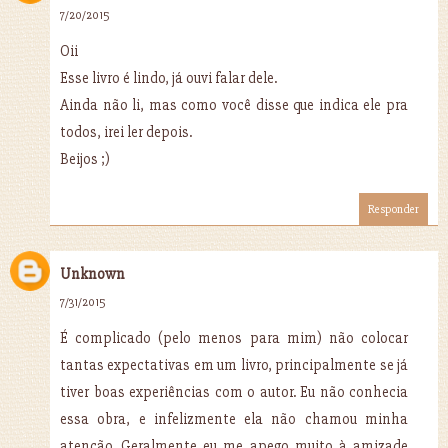
7/20/2015
Oii
Esse livro é lindo, já ouvi falar dele.
Ainda não li, mas como você disse que indica ele pra
todos, irei ler depois.
Beijos ;)
Responder
Unknown
7/31/2015
É complicado (pelo menos para mim) não colocar
tantas expectativas em um livro, principalmente se já
tiver boas experiências com o autor. Eu não conhecia
essa obra, e infelizmente ela não chamou minha
atenção. Geralmente eu me apego muito à amizade