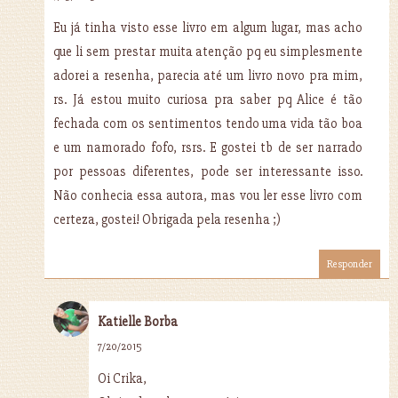
Eu já tinha visto esse livro em algum lugar, mas acho
que li sem prestar muita atenção pq eu simplesmente
adorei a resenha, parecia até um livro novo pra mim,
rs. Já estou muito curiosa pra saber pq Alice é tão
fechada com os sentimentos tendo uma vida tão boa
e um namorado fofo, rsrs. E gostei tb de ser narrado
por pessoas diferentes, pode ser interessante isso.
Não conhecia essa autora, mas vou ler esse livro com
certeza, gostei! Obrigada pela resenha ;)
Responder
Katielle Borba
7/20/2015
Oi Crika,