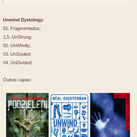
Unwind Dystology:
01. Fragmentados;
1,5. UnStrung;
02. UnWholly;
03. UnSouled;
04. UnDivided;
Outras capas: