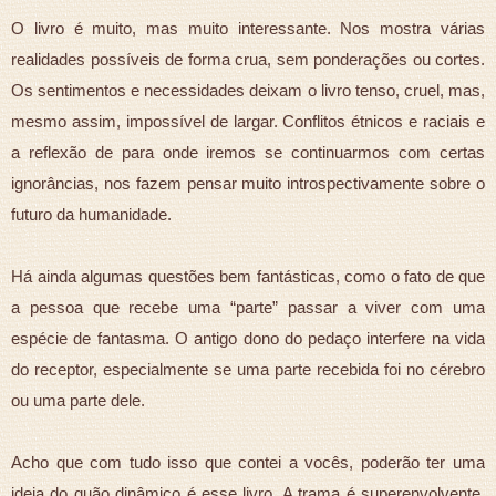
O livro é muito, mas muito interessante. Nos mostra várias
realidades possíveis de forma crua, sem ponderações ou cortes.
Os sentimentos e necessidades deixam o livro tenso, cruel, mas,
mesmo assim, impossível de largar. Conflitos étnicos e raciais e
a reflexão de para onde iremos se continuarmos com certas
ignorâncias, nos fazem pensar muito introspectivamente sobre o
futuro da humanidade.
Há ainda algumas questões bem fantásticas, como o fato de que
a pessoa que recebe uma “parte” passar a viver com uma
espécie de fantasma. O antigo dono do pedaço interfere na vida
do receptor, especialmente se uma parte recebida foi no cérebro
ou uma parte dele.
Acho que com tudo isso que contei a vocês, poderão ter uma
ideia do quão dinâmico é esse livro. A trama é superenvolvente,