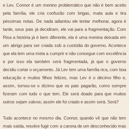
e Lev. Connor é um menino problemático que não é bem aceito
pela família, ele cria confusão com brigas, mata aula e tira
péssimas notas. De nada adiantou ele tentar melhorar, agora é
tarde, seus pais já decidiram, ele vai para a fragmentação. Com
Risa a história já é bem diferente, ela é uma menina deixada em
um abrigo para ser criada sob a custódia do governo. Acontece
que ela tem uma meta a cumprir e não consegue com excelência
e por isso ela também será fragmentada, já que o governo
decidiu cortar o orçamento. Já Lev tem uma família rica, com boa
educação e muitos filhos felizes, mas Lev é o décimo filho e,
assim, tornou-se o dízimo que os pais pagarão, como sempre
fizeram com tudo o que tem. Ele será doado para que muitos
outros sejam salvos; assim ele foi criado e assim será. Será?
Tudo acontece no mesmo dia. Connor, quando vê que não tem
mais saída, resolve fugir com a carona de um desconhecido mas