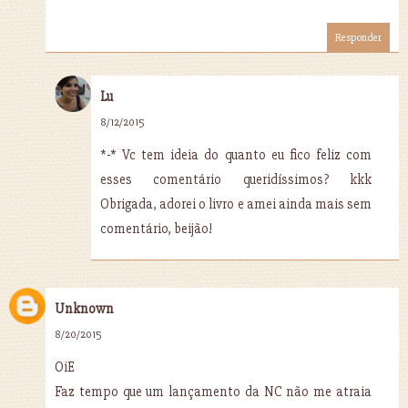
Responder
Lu
8/12/2015
*-* Vc tem ideia do quanto eu fico feliz com
esses comentário queridíssimos? kkk
Obrigada, adorei o livro e amei ainda mais sem
comentário, beijão!
Unknown
8/20/2015
OiE
Faz tempo que um lançamento da NC não me atraia