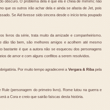
ado obscuro. O problema dela é que ela é cheia de mimimi; não
o que os outros irão achar dela e ainda se afasta de Jet, pois
ssado. Se Aid tivesse sido sincera desde o início teria poupado
ros livros da série, trata muito da amizade e companheirismo.
se dão tão bem, são melhores amigos e acolhem até mesmo
to bastante é que a autora não se esqueceu dos personagens
 cheios de amor e com alguns conflitos a serem resolvidos.
a obrigatória. Por muito tempo agradecerei a
Vergara & Riba
pela
 Rule (personagem do primeiro livro). Rome lutou na guerra e
será a Cora e creio que sairão faíscas desta história.