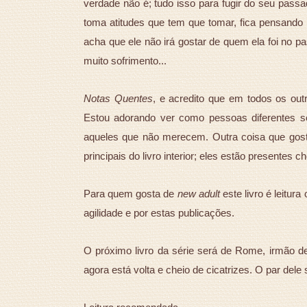
verdade não é; tudo isso para fugir do seu pass
toma atitudes que tem que tomar, fica pensando n
acha que ele não irá gostar de quem ela foi no pa
muito sofrimento...
Notas Quentes
, e acredito que em todos os out
Estou adorando ver como pessoas diferentes 
aqueles que não merecem. Outra coisa que gos
principais do livro interior; eles estão presentes
Para quem gosta de
new adult
este livro é leitur
agilidade e por estas publicações.
O próximo livro da série será de Rome, irmão de
agora está volta e cheio de cicatrizes. O par dele 