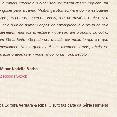
, o cabelo rebelde e o olhar sedutor fazem desse roqueiro um
ue quiser para a cama. Muitos garotos sonham com a estudante
que, as pernas supercompridas, o ar de mistério e até o seu
Jet é o único homem capaz de enlouquecê-la e tirá-la de sua
 desejam, mas por acreditarem que são um o oposto do outro,
im tão ardente não pode ser contido por muito tempo e o que
vassalador. Notas quentes é um romance tórrido, cheio de
o ficar gravadas em você tal como um rock sedutor.
 por Katielle Borba.
acebook
|
Skoob
da
Editora Vergara & Riba
. O livro faz parte da
Série Homens