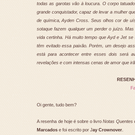
todas as garotas vão à loucura. O corpo tatuado
grande conquistador, capaz de levar a mulher q
de química, Ayden Cross. Seus olhos cor de uís
sotaque fazem qualquer um perder o juízo. Mas 
vida certinha. Há muito tempo que Ayd e Jet se
têm evitado essa paixão. Porém, um desejo ass
está para acontecer entre esses dois será a
revelações e com intensas cenas de amor que irã
RESENHA
F
Oi gente, tudo bem?
A resenha de hoje é sobre o livro
Notas Quentes
Marcados
e foi escrito por J
ay Crownover
.