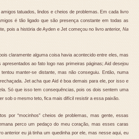
amigos tatuados, lindos e cheios de problemas. Em cada livro
amigos é tão ligado que são presença constante em todas as
te, pois a história de Ayden e Jet começou no livro anterior,
Na
 pois claramente alguma coisa havia acontecido entre eles, mas
apresentados ao fato logo nas primeiras páginas; Aid desejou
 tentou manter-se distante, mas não conseguiu. Então, numa
 rechaçada. Jet acha que Aid é boa demais para ele, por isso e
ela. Só que isso tem consequências, pois os dois sentem uma
 sob o mesmo teto, fica mais difícil resistir a essa paixão.
os por “mocinhos” cheios de problemas, mas gente, essas
 semana perco um pedaço do meu coração, mas esses caras
ro anterior eu já tinha um quedinha por ele, mas nesse aqui, eu