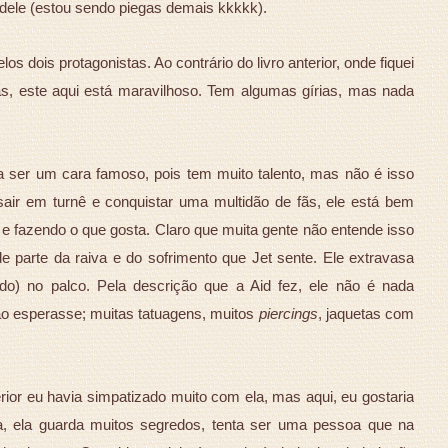
o dele (estou sendo piegas demais kkkkk).
s dois protagonistas. Ao contrário do livro anterior, onde fiquei
s, este aqui está maravilhoso. Tem algumas gírias, mas nada
a ser um cara famoso, pois tem muito talento, mas não é isso
sair em turnê e conquistar uma multidão de fãs, ele está bem
e fazendo o que gosta. Claro que muita gente não entende isso
 parte da raiva e do sofrimento que Jet sente. Ele extravasa
ndo) no palco. Pela descrição que a Aid fez, ele não é nada
o esperasse; muitas tatuagens, muitos
piercings
, jaquetas com
erior eu havia simpatizado muito com ela, mas aqui, eu gostaria
da, ela guarda muitos segredos, tenta ser uma pessoa que na