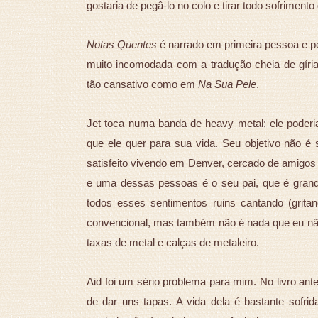
gostaria de pegâ-lo no colo e tirar todo sofriment
Notas Quentes
é narrado em primeira pessoa e pelo
muito incomodada com a tradução cheia de gíria
tão cansativo como em
Na Sua Pele
.
Jet toca numa banda de heavy metal; ele poderi
que ele quer para sua vida. Seu objetivo não é 
satisfeito vivendo em Denver, cercado de amigos 
e uma dessas pessoas é o seu pai, que é grande
todos esses sentimentos ruins cantando (grita
convencional, mas também não é nada que eu nã
taxas de metal e calças de metaleiro.
Aid foi um sério problema para mim. No livro ant
de dar uns tapas. A vida dela é bastante sofri