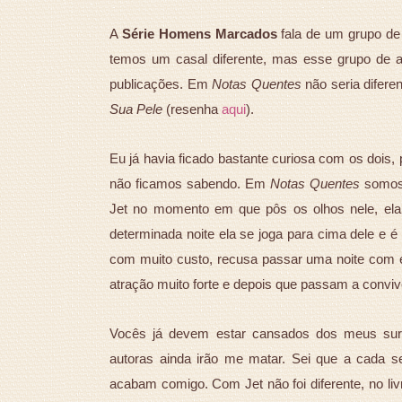
A
Série Homens Marcados
fala de um grupo de 
temos um casal diferente, mas esse grupo de 
publicações. Em
Notas Quentes
não seria diferen
Sua Pele
(resenha
aqui
).
Eu já havia ficado bastante curiosa com os dois,
não ficamos sabendo. Em
Notas Quentes
somos 
Jet no momento em que pôs os olhos nele, ela
determinada noite ela se joga para cima dele e é
com muito custo, recusa passar uma noite com 
atração muito forte e depois que passam a conviver
Vocês já devem estar cansados dos meus surt
autoras ainda irão me matar. Sei que a cada
acabam comigo. Com Jet não foi diferente, no liv