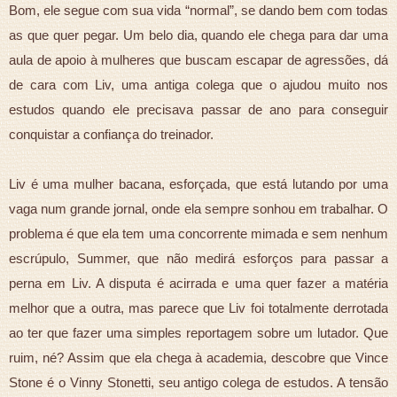
Bom, ele segue com sua vida “normal”, se dando bem com todas
as que quer pegar. Um belo dia, quando ele chega para dar uma
aula de apoio à mulheres que buscam escapar de agressões, dá
de cara com Liv, uma antiga colega que o ajudou muito nos
estudos quando ele precisava passar de ano para conseguir
conquistar a confiança do treinador.
Liv é uma mulher bacana, esforçada, que está lutando por uma
vaga num grande jornal, onde ela sempre sonhou em trabalhar. O
problema é que ela tem uma concorrente mimada e sem nenhum
escrúpulo, Summer, que não medirá esforços para passar a
perna em Liv. A disputa é acirrada e uma quer fazer a matéria
melhor que a outra, mas parece que Liv foi totalmente derrotada
ao ter que fazer uma simples reportagem sobre um lutador. Que
ruim, né? Assim que ela chega à academia, descobre que Vince
Stone é o Vinny Stonetti, seu antigo colega de estudos. A tensão