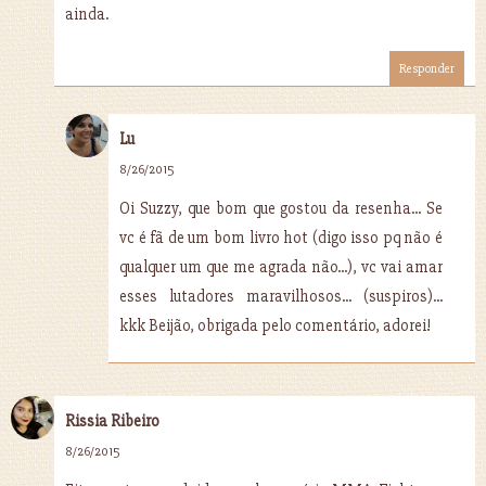
ainda.
Responder
Lu
8/26/2015
Oi Suzzy, que bom que gostou da resenha... Se
vc é fã de um bom livro hot (digo isso pq não é
qualquer um que me agrada não...), vc vai amar
esses lutadores maravilhosos... (suspiros)...
kkk Beijão, obrigada pelo comentário, adorei!
Rissia Ribeiro
8/26/2015