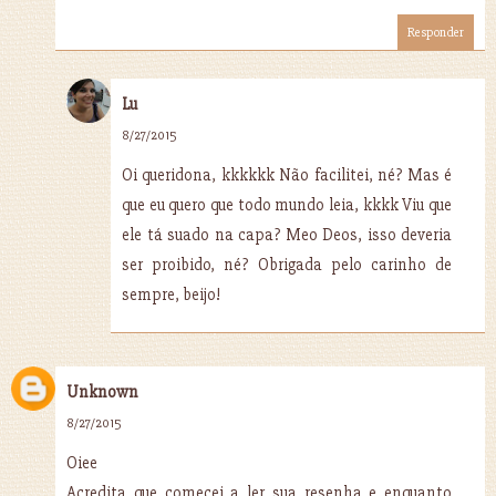
Responder
Lu
8/27/2015
Oi queridona, kkkkkk Não facilitei, né? Mas é
que eu quero que todo mundo leia, kkkk Viu que
ele tá suado na capa? Meo Deos, isso deveria
ser proibido, né? Obrigada pelo carinho de
sempre, beijo!
Unknown
8/27/2015
Oiee
Acredita que comecei a ler sua resenha e enquanto