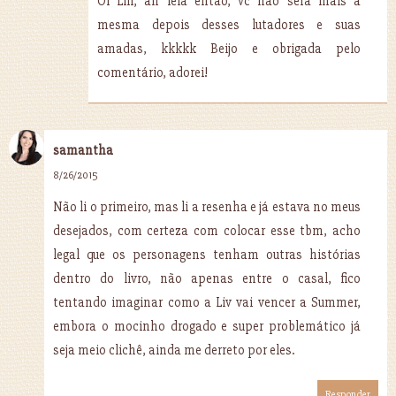
Oi Lili, ah leia então, vc não será mais a
mesma depois desses lutadores e suas
amadas, kkkkk Beijo e obrigada pelo
comentário, adorei!
samantha
8/26/2015
Não li o primeiro, mas li a resenha e já estava no meus
desejados, com certeza com colocar esse tbm, acho
legal que os personagens tenham outras histórias
dentro do livro, não apenas entre o casal, fico
tentando imaginar como a Liv vai vencer a Summer,
embora o mocinho drogado e super problemático já
seja meio clichê, ainda me derreto por eles.
Responder