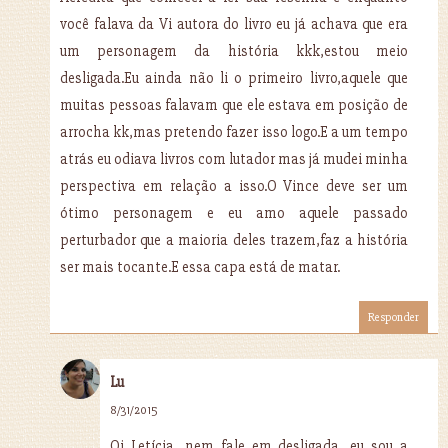
você falava da Vi autora do livro eu já achava que era
um personagem da história kkk,estou meio
desligada.Eu ainda não li o primeiro livro,aquele que
muitas pessoas falavam que ele estava em posição de
arrocha kk,mas pretendo fazer isso logo.E a um tempo
atrás eu odiava livros com lutador mas já mudei minha
perspectiva em relação a isso.O Vince deve ser um
ótimo personagem e eu amo aquele passado
perturbador que a maioria deles trazem,faz a história
ser mais tocante.E essa capa está de matar.
Responder
Lu
8/31/2015
Oi Letícia, nem fale em desligada, eu sou a