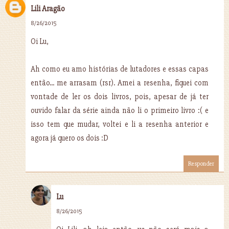
Lili Aragão
8/26/2015
Oi Lu,
Ah como eu amo histórias de lutadores e essas capas
então... me arrasam (rsr). Amei a resenha, fiquei com
vontade de ler os dois livros, pois, apesar de já ter
ouvido falar da série ainda não li o primeiro livro :( e
isso tem que mudar, voltei e li a resenha anterior e
agora já quero os dois :D
Responder
Lu
8/26/2015