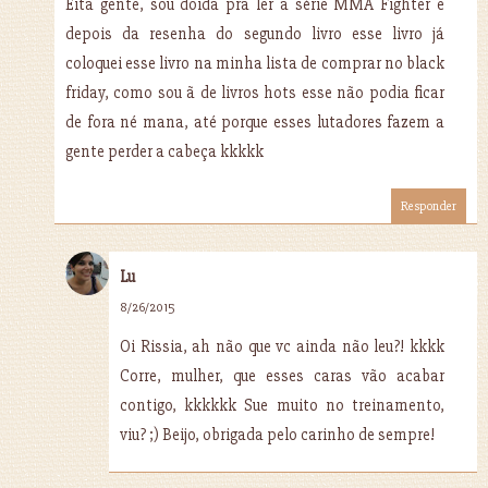
Eita gente, sou doida pra ler a série MMA Fighter e
depois da resenha do segundo livro esse livro já
coloquei esse livro na minha lista de comprar no black
friday, como sou ã de livros hots esse não podia ficar
de fora né mana, até porque esses lutadores fazem a
gente perder a cabeça kkkkk
Responder
Lu
8/26/2015
Oi Rissia, ah não que vc ainda não leu?! kkkk
Corre, mulher, que esses caras vão acabar
contigo, kkkkkk Sue muito no treinamento,
viu? ;) Beijo, obrigada pelo carinho de sempre!