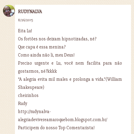
RUDYNALVA
8/26/2015
Eita Lu!
Os fortões nos deixam hipnotizadas, né?
Que capa é essa menina?
Como ainda não li, meu Deus!
Preciso urgente e Lu, você nem facilita para não
gostarmos, né?kkkk
“A alegria evita mil males e prolonga a vida.”(William
Shakespeare)
cheirinhos
Rudy
http://rudynalva-
alegriadevivereamaroquebom.blogspot.com.br/
Participem do nosso Top Comentarista!