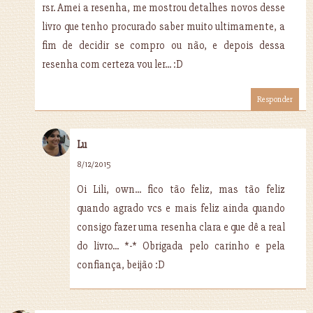
rsr. Amei a resenha, me mostrou detalhes novos desse
livro que tenho procurado saber muito ultimamente, a
fim de decidir se compro ou não, e depois dessa
resenha com certeza vou ler... :D
Responder
Lu
8/12/2015
Oi Lili, own... fico tão feliz, mas tão feliz
quando agrado vcs e mais feliz ainda quando
consigo fazer uma resenha clara e que dê a real
do livro... *-* Obrigada pelo carinho e pela
confiança, beijão :D