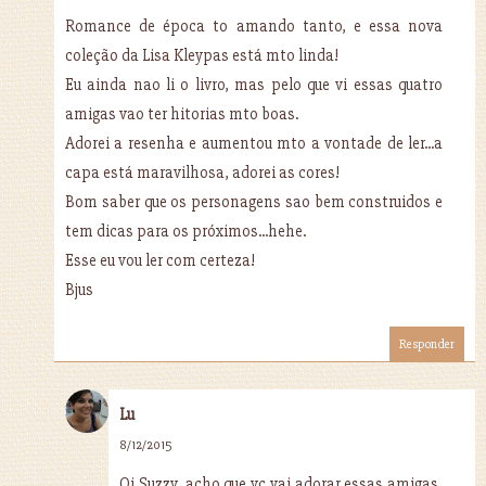
Romance de época to amando tanto, e essa nova
coleção da Lisa Kleypas está mto linda!
Eu ainda nao li o livro, mas pelo que vi essas quatro
amigas vao ter hitorias mto boas.
Adorei a resenha e aumentou mto a vontade de ler...a
capa está maravilhosa, adorei as cores!
Bom saber que os personagens sao bem construidos e
tem dicas para os próximos...hehe.
Esse eu vou ler com certeza!
Bjus
Responder
Lu
8/12/2015
Oi Suzzy, acho que vc vai adorar essas amigas,