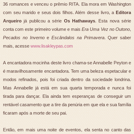
36 romances e venceu o prêmio RITA. Ela mora em Washington
com seu marido e seus dois filhos. Além desse livro, a
Editora
Arqueiro
já publicou a série
Os Hathaways
. Esta nova série
conta com este primeiro volume e mais
Era Uma Vez no Outono
,
Pecados no Inverno
e
Escândalos na Primavera
. Quer saber
mais, acesse
www.lisakleypas.com
A encantadora mocinha deste livro chama-se Annabelle Peyton e
é maravilhosamente encantadora. Tem uma beleza espetacular e
modos refinados, pois foi criada dentro da sociedade londrina.
Mas Annabelle já está em sua quarta temporada e nunca foi
tirada para dançar. Ela ainda tem esperanças de conseguir um
rentável casamento que a tire da penúria em que ela e sua família
ficaram após a morte de seu pai.
Então, em mais uma noite de eventos, ela senta no canto das