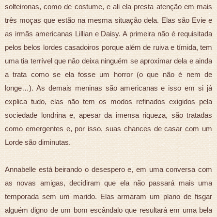
solteironas, como de costume, e ali ela presta atenção em mais
três moças que estão na mesma situação dela. Elas são Evie e
as irmãs americanas Lillian e Daisy. A primeira não é requisitada
pelos belos lordes casadoiros porque além de ruiva e tímida, tem
uma tia terrível que não deixa ninguém se aproximar dela e ainda
a trata como se ela fosse um horror (o que não é nem de
longe…). As demais meninas são americanas e isso em si já
explica tudo, elas não tem os modos refinados exigidos pela
sociedade londrina e, apesar da imensa riqueza, são tratadas
como emergentes e, por isso, suas chances de casar com um
Lorde são diminutas.
Annabelle está beirando o desespero e, em uma conversa com
as novas amigas, decidiram que ela não passará mais uma
temporada sem um marido. Elas armaram um plano de fisgar
alguém digno de um bom escândalo que resultará em uma bela