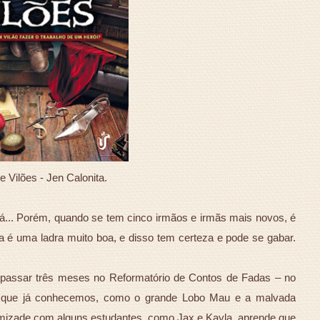
 Vilões - Jen Calonita.
á... Porém, quando se tem cinco irmãos e irmãs mais novos, é
la é uma ladra muito boa, e disso tem certeza e pode se gabar.
a passar três meses no Reformatório de Contos de Fadas – no
es que já conhecemos, como o grande Lobo Mau e a malvada
amizade com alguns estudantes, como Jax e Kayla, aprende que