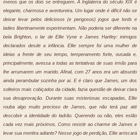
menos que os dois se entreguem. A Inglaterra do século XIX é
elegante, charmosa e aventureira. Um lugar onde é difícil não se
deixar levar pelos deliciosos (e perigosos) jogos que lords e
ladies libertinamente experimentam. Não poderia ser diferente na
bela Brighton, o lar de Ellie Vyne e James Hartley: inimigos
declarados desde a infância. Ellie sempre foi uma mulher de
ideias a frente de seu tempo, temperamento forte, ousada e,
principalmente, avessa a todas as tentativas de suas irmãs para
lhe arrumarem um marido. Afinal, com 27 anos era um absurdo
ainda perambular sozinha por aí. E é claro que James, um dos
solteiros mais cobiçados da cidade, fazia questão de deixar clara
sua desaprovação. Durante suas misteriosas escapadas, Ellie
rouba algo muito precioso de James, que não terá paz até
descobrir a identidade do ladrão. Querendo ou não, eles estão
cada vez mais próximos. Como resistir ao charme de James e
levar sua mentira adiante? Nesse jogo de perdição, Ellie arriscará