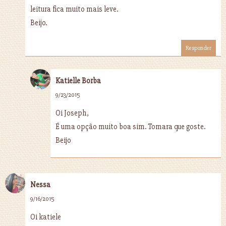
leitura fica muito mais leve.
Beijo.
Responder
Katielle Borba
9/23/2015
Oi Joseph,
É uma opção muito boa sim. Tomara que goste.
Beijo
Nessa
9/16/2015
Oi katiele