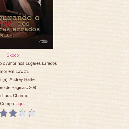
Skoob
do o Amor nos Lugares Errados
mor em L.A. #1
r (a): Audrey Harte
o de Páginas: 208
ditora: Charme
Compre
aqui
.