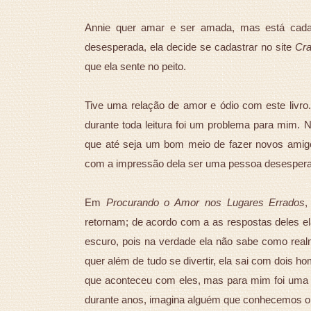
Annie quer amar e ser amada, mas está cada
desesperada, ela decide se cadastrar no site
Cra
que ela sente no peito.
Tive uma relação de amor e ódio com este livr
durante toda leitura foi um problema para mim. N
que até seja um bom meio de fazer novos amigo
com a impressão dela ser uma pessoa desesperad
Em
Procurando o Amor nos Lugares Errados
,
retornam; de acordo com a as respostas deles ela
escuro, pois na verdade ela não sabe como real
quer além de tudo se divertir, ela sai com dois 
que aconteceu com eles, mas para mim foi uma
durante anos, imagina alguém que conhecemos on