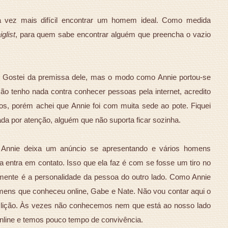
 vez mais difícil encontrar um homem ideal. Como medida
iglist
, para quem sabe encontrar alguém que preencha o vazio
o. Gostei da premissa dele, mas o modo como Annie portou-se
ão tenho nada contra conhecer pessoas pela internet, acredito
s, porém achei que Annie foi com muita sede ao pote. Fiquei
a por atenção, alguém que não suporta ficar sozinha.
 Annie deixa um anúncio se apresentando e vários homens
 entra em contato. Isso que ela faz é com se fosse um tiro no
mente é a personalidade da pessoa do outro lado. Como Annie
homens que conheceu online, Gabe e Nate. Não vou contar aqui o
 lição. Às vezes não conhecemos nem que está ao nosso lado
line e temos pouco tempo de convivência.