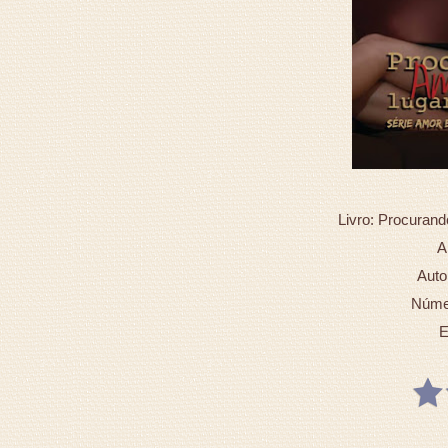
Livro: Procuran
A
Auto
Númer
E