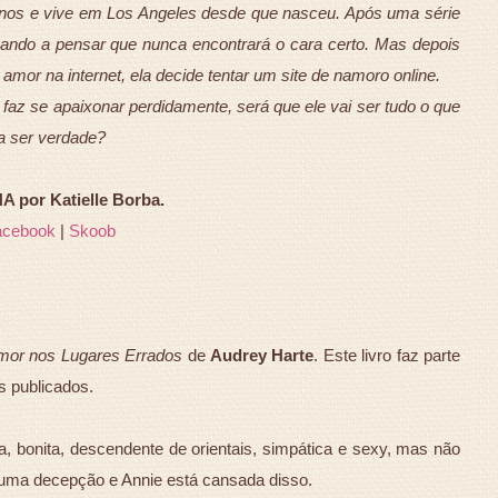
anos e vive em Los Angeles desde que nasceu. Após uma série
ando a pensar que nunca encontrará o cara certo. Mas depois
mor na internet, ela decide tentar um site de namoro online.
 faz se apaixonar perdidamente, será que ele vai ser tudo o que
a ser verdade?
 por Katielle Borba.
acebook
|
Skoob
mor nos Lugares Errados
de
Audrey Harte
. Este livro faz parte
 publicados.
ta, bonita, descendente de orientais, simpática e sexy, mas não
 uma decepção e Annie está cansada disso.