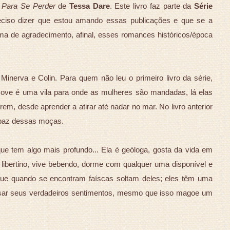
Para Se Perder
de
Tessa Dare
. Este livro faz parte da
Série
ciso dizer que estou amando essas publicações e que se a
ma de agradecimento, afinal, esses romances históricos/época
 Minerva e Colin. Para quem não leu o primeiro livro da série,
Cove é uma vila para onde as mulheres são mandadas, lá elas
em, desde aprender a atirar até nadar no mar. No livro anterior
 paz dessas moças.
ue tem algo mais profundo... Ela é geóloga, gosta da vida em
 libertino, vive bebendo, dorme com qualquer uma disponível e
que quando se encontram faíscas soltam deles; eles têm uma
ssar seus verdadeiros sentimentos, mesmo que isso magoe um