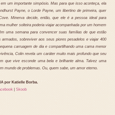
 em um importante simpósio. Mas para que isso aconteça, ela
ndhurst Payne, o Lorde Payne, um libertino de primeira, quer
ove. Minerva decide, então, que ele é a pessoa ideal para
ma mulher solteira poderia viajar acompanhada por um homem
têm uma semana para convencer suas famílias de que estão
s armados, sobreviver aos seus piores pesadelos e viajar 400
 pequena carruagem de dia e compartilhando uma cama menor
ivência, Colin revela um caráter muito mais profundo que seu
 em que vive esconde uma bela e brilhante alma. Talvez uma
 um mundo de problemas. Ou, quem sabe, um amor eterno.
 por Katielle Borba.
acebook
|
Skoob