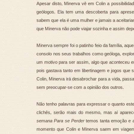
Apesar disto, Minerva vê em Colin a possibilida
geólogos. Ela tem uma descoberta para aprese
sabem que ela é uma mulher e jamais a aceitari
que Minerva não pode viajar sozinha e assim dep
Minerva sempre foi o patinho feio da família, aq
consolo nos seus trabalhos como geóloga, explo
um motivo para ser assim, algo que aconteceu em 
pois gastava tanto em libertinagem e jogos que 
Colin, Minerva irá desabrochar para a vida, pass
sem preocupar-se com a opinião dos outros.
Não tenho palavras para expressar o quanto este 
clichês, serão mais do mesmo, mas aí aparec
semana Para se Perder
temos tanta emoção e aç
momento que Colin e Minerva saem em viagem 