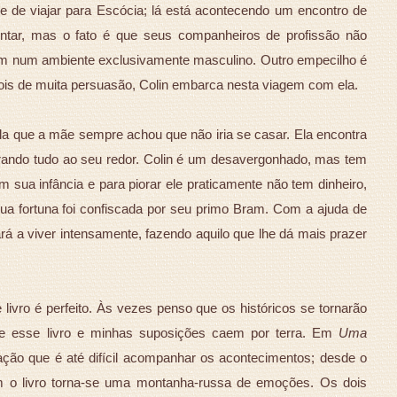
de de viajar para Escócia; lá está acontecendo um encontro de
ntar, mas o fato é que seus companheiros de profissão não
am num ambiente exclusivamente masculino. Outro empecilho é
ois de muita persuasão, Colin embarca nesta viagem com ela.
uela que a mãe sempre achou que não iria se casar. Ela encontra
rando tudo ao seu redor. Colin é um desavergonhado, mas tem
sua infância e para piorar ele praticamente não tem dinheiro,
sua fortuna foi confiscada por seu primo Bram. Com a ajuda de
ará a viver intensamente, fazendo aquilo que lhe dá mais prazer
livro é perfeito. Às vezes penso que os históricos se tornarão
e esse livro e minhas suposições caem por terra. Em
Uma
ão que é até difícil acompanhar os acontecimentos; desde o
o livro torna-se uma montanha-russa de emoções. Os dois