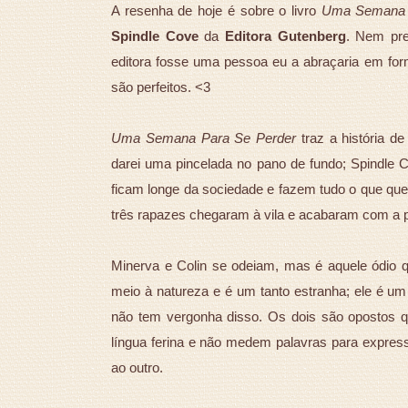
A resenha de hoje é sobre o livro
Uma Semana 
Spindle Cove
da
Editora Gutenberg
. Nem pre
editora fosse uma pessoa eu a abraçaria em for
são perfeitos. <3
Uma Semana Para Se Perder
traz a história de
darei uma pincelada no pano de fundo; Spindle 
ficam longe da sociedade e fazem tudo o que quer
três rapazes chegaram à vila e acabaram com a
Minerva e Colin se odeiam, mas é aquele ódio q
meio à natureza e é um tanto estranha; ele é um
não tem vergonha disso. Os dois são opostos 
língua ferina e não medem palavras para expre
ao outro.