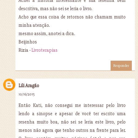
Achei a história interessante e sua resenha bem
descritiva, mas não sei se leria o livro.
Acho que essa coisa de retornos não chamam muito
minha atenção.
mesmo assim, anotei a dica.
Beijinhos
Rizia -
Livroterapias
Responder
Lili Aragão
10/16/2015
Então Kati, não consegui me interessar pelo livro
lendo a sinopse e apesar de você ter escrito uma
resenha muito boa, não sei se leria este livro, pelo
menos não agora que tenho outros na frente para ler.