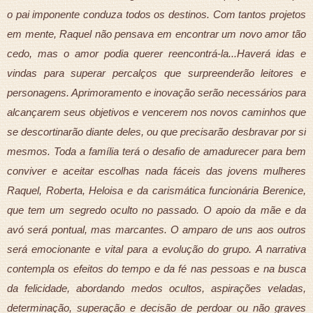
o pai imponente conduza todos os destinos. Com tantos projetos
em mente, Raquel não pensava em encontrar um novo amor tão
cedo, mas o amor podia querer reencontrá-la...Haverá idas e
vindas para superar percalços que surpreenderão leitores e
personagens. Aprimoramento e inovação serão necessários para
alcançarem seus objetivos e vencerem nos novos caminhos que
se descortinarão diante deles, ou que precisarão desbravar por si
mesmos. Toda a família terá o desafio de amadurecer para bem
conviver e aceitar escolhas nada fáceis das jovens mulheres
Raquel, Roberta, Heloisa e da carismática funcionária Berenice,
que tem um segredo oculto no passado. O apoio da mãe e da
avó será pontual, mas marcantes. O amparo de uns aos outros
será emocionante e vital para a evolução do grupo. A narrativa
contempla os efeitos do tempo e da fé nas pessoas e na busca
da felicidade, abordando medos ocultos, aspirações veladas,
determinação, superação e decisão de perdoar ou não graves