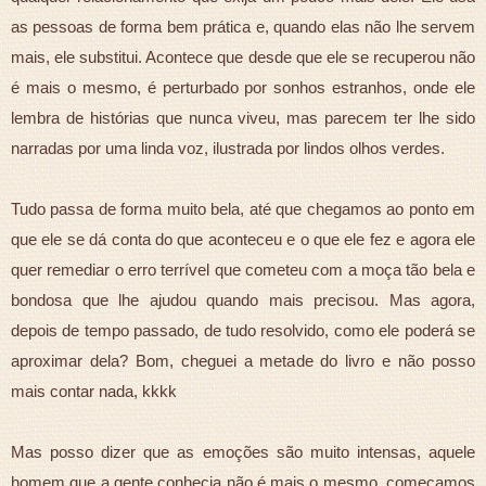
as pessoas de forma bem prática e, quando elas não lhe servem
mais, ele substitui. Acontece que desde que ele se recuperou não
é mais o mesmo, é perturbado por sonhos estranhos, onde ele
lembra de histórias que nunca viveu, mas parecem ter lhe sido
narradas por uma linda voz, ilustrada por lindos olhos verdes.
Tudo passa de forma muito bela, até que chegamos ao ponto em
que ele se dá conta do que aconteceu e o que ele fez e agora ele
quer remediar o erro terrível que cometeu com a moça tão bela e
bondosa que lhe ajudou quando mais precisou. Mas agora,
depois de tempo passado, de tudo resolvido, como ele poderá se
aproximar dela? Bom, cheguei a metade do livro e não posso
mais contar nada, kkkk
Mas posso dizer que as emoções são muito intensas, aquele
homem que a gente conhecia não é mais o mesmo, começamos