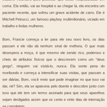
coma. Ela então, vai ao hospital e ao chegar lá, ela encontra um
paciente recente, que sofreu um grave acidente de carro. Ele é
Mitchell Petrucci, um famoso playboy multimilionário, viciado em
trabalho e lindas mulheres.
Bom, Francie começa a ler para ele seu novo livro, os dias
passam e ele não dá nenhum sinal de melhora. O que mais
desespera a moça, é que mesmo ele sendo rico, poderoso e
cheio de atributos físicos que o descrevem como um “deus
grego”, ninguém vai visitá-lo, nunca. Ela sente pena do
moribundo e começa a intensificar suas visitas, que passam a
ser diárias. Bom, você meio que pode imaginar no que isso vai
dar, né? Sim, ela se apaixona pelo doente e descobre junto com
isso que ele tem um termo assinado para que seus aparelhos
sejam desligados assim que os cento e vinte dias de internação
se completem.