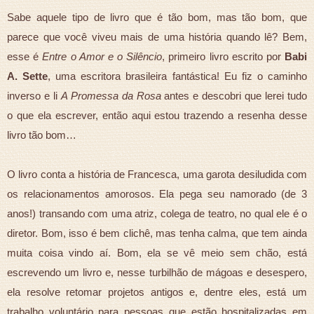
Sabe aquele tipo de livro que é tão bom, mas tão bom, que
parece que você viveu mais de uma história quando lê? Bem,
esse é
Entre o Amor e o Silêncio
, primeiro livro escrito por
Babi
A. Sette
, uma escritora brasileira fantástica! Eu fiz o caminho
inverso e li
A Promessa da Rosa
antes e descobri que lerei tudo
o que ela escrever, então aqui estou trazendo a resenha desse
livro tão bom…
O livro conta a história de Francesca, uma garota desiludida com
os relacionamentos amorosos. Ela pega seu namorado (de 3
anos!) transando com uma atriz, colega de teatro, no qual ele é o
diretor. Bom, isso é bem clichê, mas tenha calma, que tem ainda
muita coisa vindo aí. Bom, ela se vê meio sem chão, está
escrevendo um livro e, nesse turbilhão de mágoas e desespero,
ela resolve retomar projetos antigos e, dentre eles, está um
trabalho voluntário para pessoas que estão hospitalizadas em