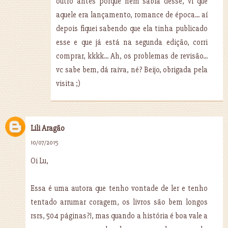
outro antes porque nem sabia desse, vi que
aquele era lançamento, romance de época... aí
depois fiquei sabendo que ela tinha publicado
esse e que já está na segunda edição, corri
comprar, kkkk... Ah, os problemas de revisão...
vc sabe bem, dá raiva, né? Beijo, obrigada pela
visita ;)
Lili Aragão
10/07/2015
Oi Lu,
Essa é uma autora que tenho vontade de ler e tenho
tentado arrumar coragem, os livros são bem longos
rsrs, 504 páginas?!, mas quando a história é boa vale a