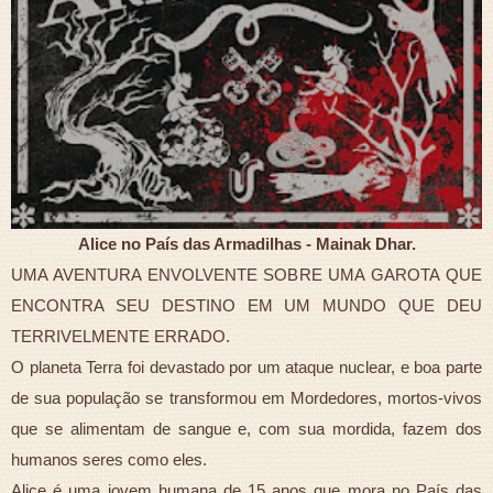
Alice no País das Armadilhas - Mainak Dhar.
UMA AVENTURA ENVOLVENTE SOBRE UMA GAROTA QUE
ENCONTRA SEU DESTINO EM UM MUNDO QUE DEU
TERRIVELMENTE ERRADO.
O planeta Terra foi devastado por um ataque nuclear, e boa parte
de sua população se transformou em Mordedores, mortos-vivos
que se alimentam de sangue e, com sua mordida, fazem dos
humanos seres como eles.
Alice é uma jovem humana de 15 anos que mora no País das