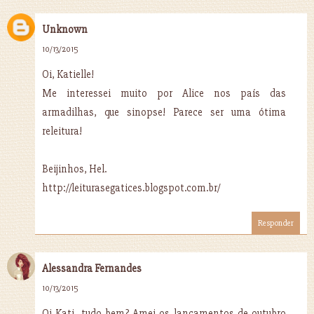
Unknown
10/13/2015
Oi, Katielle!
Me interessei muito por Alice nos país das
armadilhas, que sinopse! Parece ser uma ótima
releitura!
Beijinhos, Hel.
http://leiturasegatices.blogspot.com.br/
Responder
Alessandra Fernandes
10/13/2015
Oi Kati, tudo bem? Amei os lançamentos de outubro