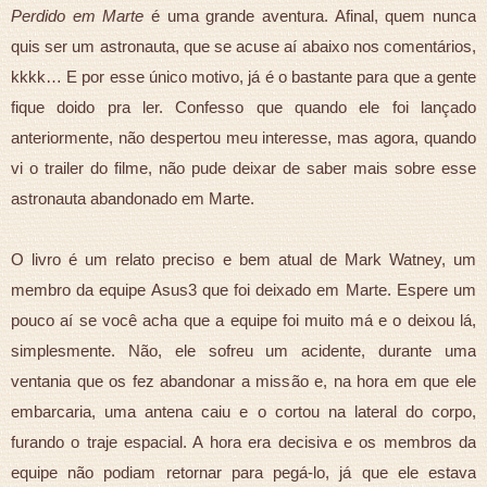
Perdido em Marte
é uma grande aventura. Afinal, quem nunca
quis ser um astronauta, que se acuse aí abaixo nos comentários,
kkkk… E por esse único motivo, já é o bastante para que a gente
fique doido pra ler. Confesso que quando ele foi lançado
anteriormente, não despertou meu interesse, mas agora, quando
vi o trailer do filme, não pude deixar de saber mais sobre esse
astronauta abandonado em Marte.
O livro é um relato preciso e bem atual de Mark Watney, um
membro da equipe Asus3 que foi deixado em Marte. Espere um
pouco aí se você acha que a equipe foi muito má e o deixou lá,
simplesmente. Não, ele sofreu um acidente, durante uma
ventania que os fez abandonar a missão e, na hora em que ele
embarcaria, uma antena caiu e o cortou na lateral do corpo,
furando o traje espacial. A hora era decisiva e os membros da
equipe não podiam retornar para pegá-lo, já que ele estava