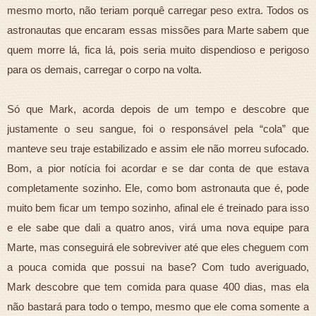
mesmo morto, não teriam porquê carregar peso extra. Todos os
astronautas que encaram essas missões para Marte sabem que
quem morre lá, fica lá, pois seria muito dispendioso e perigoso
para os demais, carregar o corpo na volta.
Só que Mark, acorda depois de um tempo e descobre que
justamente o seu sangue, foi o responsável pela “cola” que
manteve seu traje estabilizado e assim ele não morreu sufocado.
Bom, a pior notícia foi acordar e se dar conta de que estava
completamente sozinho. Ele, como bom astronauta que é, pode
muito bem ficar um tempo sozinho, afinal ele é treinado para isso
e ele sabe que dali a quatro anos, virá uma nova equipe para
Marte, mas conseguirá ele sobreviver até que eles cheguem com
a pouca comida que possui na base? Com tudo averiguado,
Mark descobre que tem comida para quase 400 dias, mas ela
não bastará para todo o tempo, mesmo que ele coma somente a