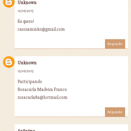
Unknown
12/06/2015
Eu quero!
cassiaminko@gmail.com
Responder
Unknown
12/06/2015
Participando
Rosacarla Madeira Franco
rosacarla8a@hotmail.com
Responder
Anônimo