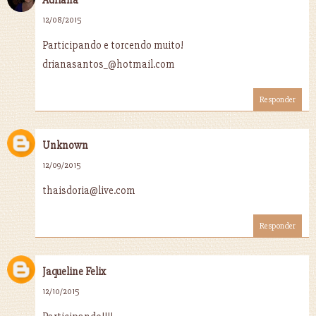
12/08/2015
Participando e torcendo muito!
drianasantos_@hotmail.com
Responder
Unknown
12/09/2015
thaisdoria@live.com
Responder
Jaqueline Felix
12/10/2015