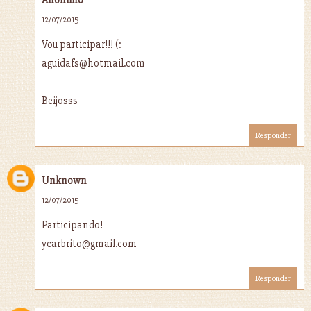
12/07/2015
Vou participar!!! (:
aguidafs@hotmail.com
Beijosss
Responder
Unknown
12/07/2015
Participando!
ycarbrito@gmail.com
Responder