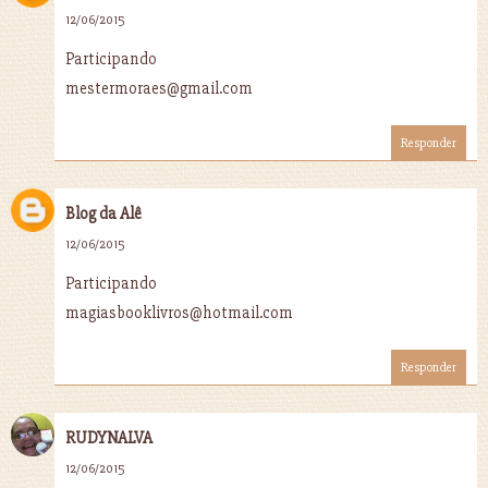
12/06/2015
Participando
mestermoraes@gmail.com
Responder
Blog da Alê
12/06/2015
Participando
magiasbooklivros@hotmail.com
Responder
RUDYNALVA
12/06/2015