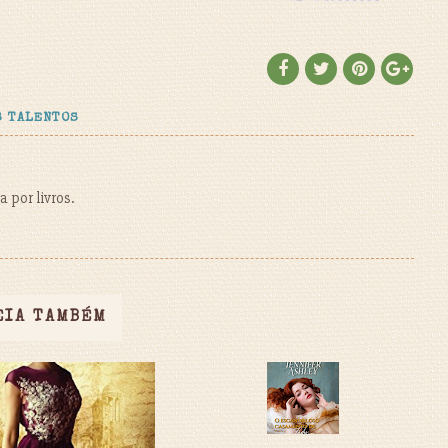
S TALENTOS
 por livros.
EIA TAMBÉM