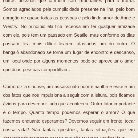
outras pessoas que também são importantes para a trama.
Somos agraciados pela cumplicidade presente na ilha, pelo bom
coração de quase todas as pessoas e pelo lindo amor de Anne e
Westry. No princípio ela fica receosa em ter qualquer amizade
com ele, pois tem um passado em Seatlle, mas conforme os dias
passam fica mais difícil ficarem afastados um do outro. O
bangalô abandonado se torna um lugar de encontro e descanso,
um local onde por alguns momentos pode-se aproveitar o amor
que duas pessoas compartilham.
Como diz a sinopse, um assassinato ocorre na ilha e esse é um
dos fatos que nos impulsiona a seguir com a leitura, pois ficamos
ávidos para descobrir tudo que aconteceu. Outro fator importante
é o tempo. Quanto tempo podemos esperar o amor? O que
fazemos enquanto esperamos? Devemos seguir em frente, tocar
nossa vida? São tantas questões, tantas situações que em