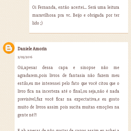
Oi Fernanda, então acertei... Será uma leitura
maravilhosa pra vc. Beijo e obrigada por ter
lido ;)
Daniele Amorin
2/09/2016
Oii,apesar dessa capa e sinopse não me
agradarem,pois livros de fantasia não fazem meu
estilo,eu me interessei pelo fato que você citou que o
livro fica na incerteza até o final,ou seja,não é nada
previsível,faz você ficar na expectativa,e eu gosto
muito de livros assim pois sucita muitas emoções na
gente né?!
E ah,apesar de não gostar de capas assim,eu achei a