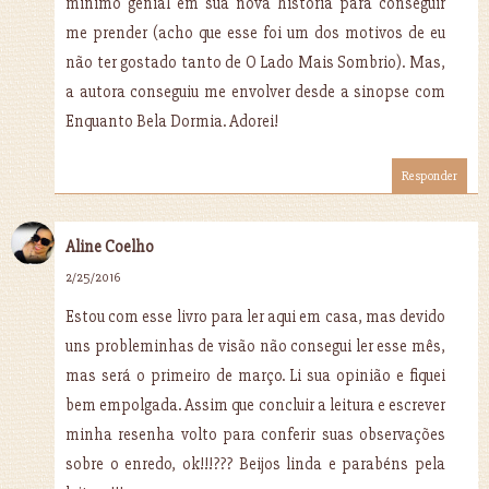
mínimo genial em sua nova história para conseguir
me prender (acho que esse foi um dos motivos de eu
não ter gostado tanto de O Lado Mais Sombrio). Mas,
a autora conseguiu me envolver desde a sinopse com
Enquanto Bela Dormia. Adorei!
Responder
Aline Coelho
2/25/2016
Estou com esse livro para ler aqui em casa, mas devido
uns probleminhas de visão não consegui ler esse mês,
mas será o primeiro de março. Li sua opinião e fiquei
bem empolgada. Assim que concluir a leitura e escrever
minha resenha volto para conferir suas observações
sobre o enredo, ok!!!??? Beijos linda e parabéns pela