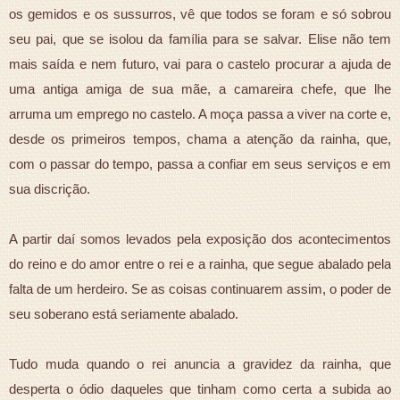
os gemidos e os sussurros, vê que todos se foram e só sobrou
seu pai, que se isolou da família para se salvar. Elise não tem
mais saída e nem futuro, vai para o castelo procurar a ajuda de
uma antiga amiga de sua mãe, a camareira chefe, que lhe
arruma um emprego no castelo. A moça passa a viver na corte e,
desde os primeiros tempos, chama a atenção da rainha, que,
com o passar do tempo, passa a confiar em seus serviços e em
sua discrição.
A partir daí somos levados pela exposição dos acontecimentos
do reino e do amor entre o rei e a rainha, que segue abalado pela
falta de um herdeiro. Se as coisas continuarem assim, o poder de
seu soberano está seriamente abalado.
Tudo muda quando o rei anuncia a gravidez da rainha, que
desperta o ódio daqueles que tinham como certa a subida ao