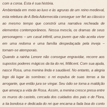
com a coroa. Esta é sua história.
Ambientada em meio ao luxo e às agruras de um reino medieval,
esta releitura de A Bela Adormecida consegue ser fiel ao clássico
ao mesmo tempo que constrói uma narrativa recheada de
elementos contemporâneos. Nessa mescla, os dramas de seus
personagens – um casal infértil, uma jovem que não aceita viver
em uma redoma e uma família despedaçada pela inveja –
tornam-se atemporais.
Quando a rainha Lenore não consegue engravidar, recorre aos
supostos poderes mágicos da tia do rei, Millicent. Com sua ajuda,
nasce Rosa, uma menina linda e saudável. No entanto, a alegria
logo dá lugar às sombras: o rei expulsa de suas terras a tia
arrogante, que então jura se vingar. Seu ódio se torna a maldição
que ameaça a vida de Rosa. Assim, a menina cresce presa entre
os muros do castelo, cercada dos cuidados dos pais e de Flora,
a tia bondosa e dedicada do rei que encarna a fada boa do conto