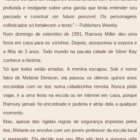
profunda e instigante sobre uma garota que tenta entender seu
passado e construir um futuro possível. Os personagens
sofisticados só fortalecem o texto.” – Publishers Weekly
Num domingo de setembro de 1991, Ramsey Miller deu uma
festa em casa para os vizinhos. Depois, assassinou a esposa e
a filha de 3 anos. Todo mundo na pacata cidade de Silver Bay
conhece a história.
Só que todos estão errados. A menina escapou. Sob o nome
falso de Melanie Denison, ela passou os últimos quinze anos
escondida com os tios numa cidadezinha remota. Nunca pôde
viajar, ir a uma festa na escola ou ter internet em casa, porque
Ramsey jamais foi encontrado e poderia ir atrás dela a qualquer
momento.
Mas, apesar das rígidas regras de segurança impostas pelos
tios, Melanie se envolve com um jovem professor da escola local
e engravida. Ela decide que seu filho não terá a mesma vida