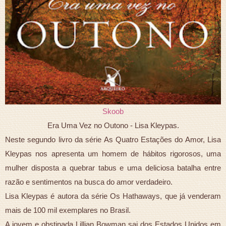
Skoob
Era Uma Vez no Outono - Lisa Kleypas.
Neste segundo livro da série As Quatro Estações do Amor, Lisa
Kleypas nos apresenta um homem de hábitos rigorosos, uma
mulher disposta a quebrar tabus e uma deliciosa batalha entre
razão e sentimentos na busca do amor verdadeiro.
Lisa Kleypas é autora da série Os Hathaways, que já venderam
mais de 100 mil exemplares no Brasil.
A jovem e obstinada Lillian Bowman sai dos Estados Unidos em