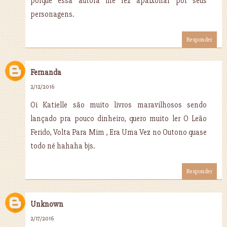
porque essa autora me fez apaixonar por seus
personagens.
Responder
Fernanda
2/12/2016
Oi Katielle são muito livros maravilhosos sendo
lançado pra pouco dinheiro, quero muito ler O Leão
Ferido, Volta Para Mim , Era Uma Vez no Outono quase
todo né hahaha bjs.
Responder
Unknown
2/17/2016