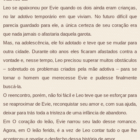
Leo se apaixonou por Evie quando os dois ainda eram crianças,
no lar adotivo temporário em que viviam. No futuro difícil que
parecia guardado para ele, a única certeza de seu coração era
que nada jamais o afastaria daquela garota.
Mas, na adolescência, ele foi adotado e teve que se mudar para
outra cidade. Durante oito anos eles ficaram afastados contra a
vontade e, nesse tempo, Leo precisou superar muitos obstáculos
– sobretudo os problemas criados pela mãe adotiva – para se
tornar o homem que merecesse Evie e pudesse finalmente
buscá-la.
O reencontro, porém, não foi fácil e Leo teve que se esforçar para
se reaproximar de Evie, reconquistar seu amor e, com sua ajuda,
deixar para trás toda a tristeza de uma infância de abandono.
Em O coração do leão, Evie narrou seu lado desse romance.
Agora, em O leão ferido, é a vez de Leo contar tudo o que lhe
aconteceu e revelar o desfecho dessa história de amor.