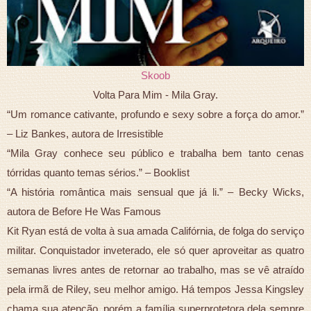
Skoob
Volta Para Mim - Mila Gray.
“Um romance cativante, profundo e sexy sobre a força do amor.”
– Liz Bankes, autora de Irresistible
“Mila Gray conhece seu público e trabalha bem tanto cenas
tórridas quanto temas sérios.” – Booklist
“A história romântica mais sensual que já li.” – Becky Wicks,
autora de Before He Was Famous
Kit Ryan está de volta à sua amada Califórnia, de folga do serviço
militar. Conquistador inveterado, ele só quer aproveitar as quatro
semanas livres antes de retornar ao trabalho, mas se vê atraído
pela irmã de Riley, seu melhor amigo. Há tempos Jessa Kingsley
chama sua atenção, porém a família superprotetora dela sempre