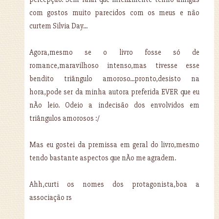
com gostos muito parecidos com os meus e não
curtem Silvia Day...
Agora,mesmo se o livro fosse só de
romance,maravilhoso intenso,mas tivesse esse
bendito triângulo amoroso...pronto,desisto na
hora,pode ser da minha autora preferida EVER que eu
nÃo leio. Odeio a indecisão dos envolvidos em
triângulos amorosos :/
Mas eu gostei da premissa em geral do livro,mesmo
tendo bastante aspectos que nÃo me agradem.
Ahh,curti os nomes dos protagonista,boa a
associação rs