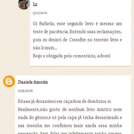
Lu
3/01/2016
Oi Rafaela, esse segundo livro é mesmo um
teste de paciência. Entendo suas reclamações,
pois eu desisti de Crossfire no terceiro livro e
não li mais...
Beijo e obrigada pelo comentário, adorei!
Daniele Amorin
2/29/2016
Eitaaa já desanimei em caçadora de demônios rs
Realmente,não gosto de nenhum livro místico nem
nada do gênero,e só pela capa jÁ tinha desanimado e
sua resenha me confirmou mais ainda essa minha
percepção. Sem falar que infelizmente tenho amigas