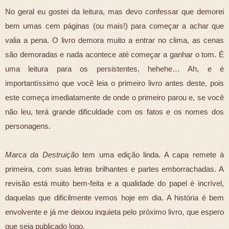
No geral eu gostei da leitura, mas devo confessar que demorei
bem umas cem páginas (ou mais!) para começar a achar que
valia a pena. O livro demora muito a entrar no clima, as cenas
são demoradas e nada acontece até começar a ganhar o tom. É
uma leitura para os persistentes, hehehe… Ah, e é
importantíssimo que você leia o primeiro livro antes deste, pois
este começa imediatamente de onde o primeiro parou e, se você
não leu, terá grande dificuldade com os fatos e os nomes dos
personagens.
Marca da Destruição
tem uma edição linda. A capa remete à
primeira, com suas letras brilhantes e partes emborrachadas. A
revisão está muito bem-feita e a qualidade do papel é incrível,
daquelas que dificilmente vemos hoje em dia. A história é bem
envolvente e já me deixou inquieta pelo próximo livro, que espero
que seja publicado logo.