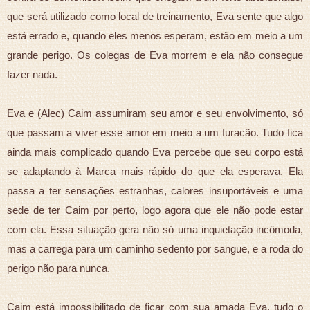
que será utilizado como local de treinamento, Eva sente que algo
está errado e, quando eles menos esperam, estão em meio a um
grande perigo. Os colegas de Eva morrem e ela não consegue
fazer nada.
Eva e (Alec) Caim assumiram seu amor e seu envolvimento, só
que passam a viver esse amor em meio a um furacão. Tudo fica
ainda mais complicado quando Eva percebe que seu corpo está
se adaptando à Marca mais rápido do que ela esperava. Ela
passa a ter sensações estranhas, calores insuportáveis e uma
sede de ter Caim por perto, logo agora que ele não pode estar
com ela. Essa situação gera não só uma inquietação incômoda,
mas a carrega para um caminho sedento por sangue, e a roda do
perigo não para nunca.
Caim está impossibilitado de ficar com sua amada Eva, tudo o