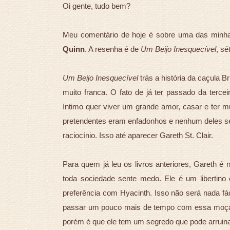
Oi gente, tudo bem?
Meu comentário de hoje é sobre uma das minhas 
Quinn
. A resenha é de
Um Beijo Inesquecível
, sé
Um Beijo Inesquecível
trás a história da caçula B
muito franca. O fato de já ter passado da terc
íntimo quer viver um grande amor, casar e ter m
pretendentes eram enfadonhos e nenhum deles s
raciocínio. Isso até aparecer Gareth St. Clair.
Para quem já leu os livros anteriores, Gareth é
toda sociedade sente medo. Ele é um libertino
preferência com Hyacinth. Isso não será nada f
passar um pouco mais de tempo com essa moça de
porém é que ele tem um segredo que pode arruin