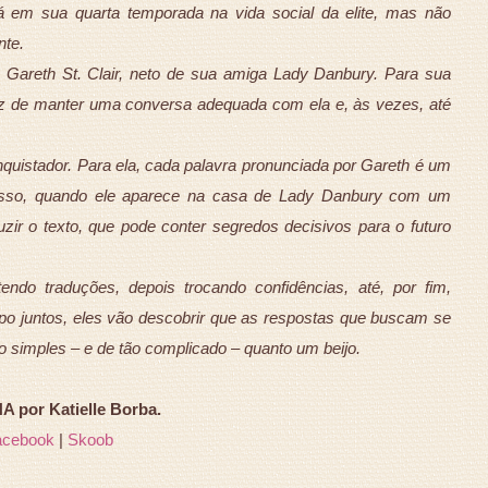
stá em sua quarta temporada na vida social da elite, mas não
nte.
e Gareth St. Clair, neto de sua amiga Lady Danbury. Para sua
paz de manter uma conversa adequada com ela e, às vezes, até
uistador. Para ela, cada palavra pronunciada por Gareth é um
r isso, quando ele aparece na casa de Lady Danbury com um
aduzir o texto, que pode conter segredos decisivos para o futuro
ndo traduções, depois trocando confidências, até, por fim,
po juntos, eles vão descobrir que as respostas que buscam se
o simples – e de tão complicado – quanto um beijo.
 por Katielle Borba.
acebook
|
Skoob