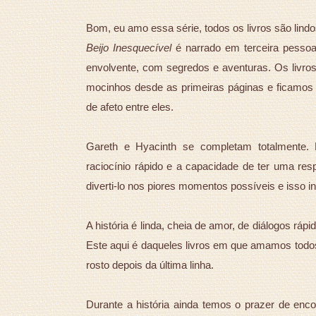
Bom, eu amo essa série, todos os livros são lin
Beijo Inesquecível
é narrado em terceira pessoa e
envolvente, com segredos e aventuras. Os livro
mocinhos desde as primeiras páginas e ficamos
de afeto entre eles.
Gareth e Hyacinth se completam totalmente
raciocínio rápido e a capacidade de ter uma res
diverti-lo nos piores momentos possíveis e isso in
A história é linda, cheia de amor, de diálogos rápid
Este aqui é daqueles livros em que amamos todos
rosto depois da última linha.
Durante a história ainda temos o prazer de enc