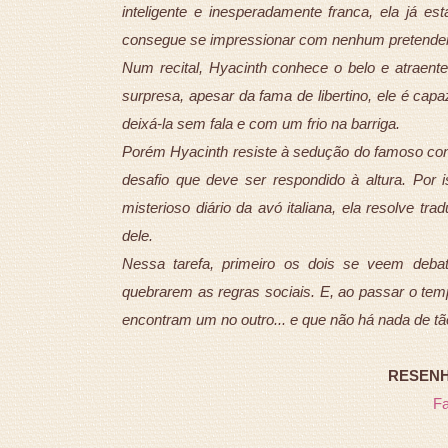
inteligente e inesperadamente franca, ela já e
consegue se impressionar com nenhum pretende
Num recital, Hyacinth conhece o belo e atraent
surpresa, apesar da fama de libertino, ele é ca
deixá-la sem fala e com um frio na barriga.
Porém Hyacinth resiste à sedução do famoso conq
desafio que deve ser respondido à altura. Po
misterioso diário da avó italiana, ela resolve tr
dele.
Nessa tarefa, primeiro os dois se veem debate
quebrarem as regras sociais. E, ao passar o tem
encontram um no outro... e que não há nada de tã
RESENHA
F