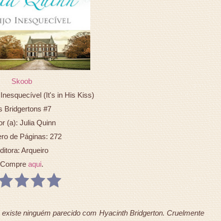
Skoob
Inesquecível (It's in His Kiss)
 Bridgertons #7
or (a): Julia Quinn
o de Páginas: 272
ditora: Arqueiro
Compre
aqui
.
 existe ninguém parecido com Hyacinth Bridgerton. Cruelmente