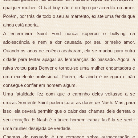
qualquer mulher. O bad boy não é do tipo que acredita no amor.
Porém, por trás de todo o seu ar marrento, existe uma ferida que
ainda está aberta.
A enfermeira Saint Ford nunca superou o bullying na
adolescência e nem a dor causada por seu primeiro amor.
Quando os anos de colégio acabaram, ela se mudou para outra
cidade para tentar apagar as lembranças do passado. Agora, a
ruiva voltou para Denver e tornou-se uma mulher encantadora e
uma excelente profissional. Porém, ela ainda é insegura e não
consegue confiar em homem algum.
Uma fatalidade fez com que o caminho deles voltasse a se
cruzar. Somente Saint poderá curar as dores de Nash. Mas, para
isso, ela deverá permitir que o calor das chamas dele derreta o
seu coração. E Nash é o único homem capaz fazê-la se sentir
uma mulher desejada de verdade.
Chamas do passado é um romance sobre autoaceitação e