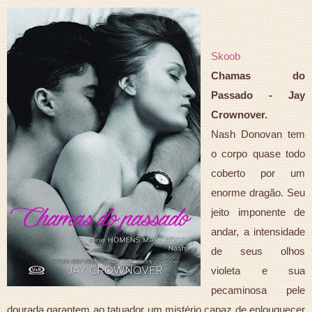
Skoob
Chamas do
Passado - Jay
Crownover.
Nash Donovan tem
o corpo quase todo
coberto por um
enorme dragão. Seu
jeito imponente de
andar, a intensidade
de seus olhos
violeta e sua
pecaminosa pele
dourada garantem ao tatuador um mistério capaz de enlouquecer