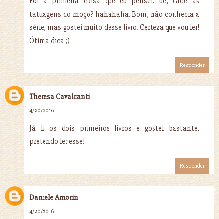
Foi a primeira coisa que eu pensei: ué, cadê as
tatuagens do moço? hahahaha. Bom, não conhecia a
série, mas gostei muito desse livro. Certeza que vou ler!
Ótima dica ;)
Responder
Theresa Cavalcanti
4/20/2016
Já li os dois primeiros livros e gostei bastante,
pretendo ler esse!
Responder
Daniele Amorin
4/20/2016