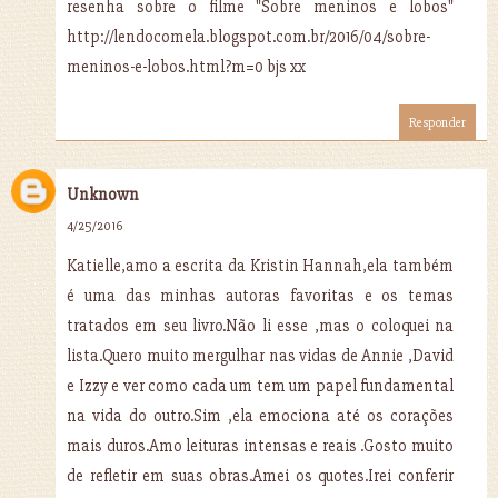
resenha sobre o filme "Sobre meninos e lobos"
http://lendocomela.blogspot.com.br/2016/04/sobre-
meninos-e-lobos.html?m=0 bjs xx
Responder
Unknown
4/25/2016
Katielle,amo a escrita da Kristin Hannah,ela também
é uma das minhas autoras favoritas e os temas
tratados em seu livro.Não li esse ,mas o coloquei na
lista.Quero muito mergulhar nas vidas de Annie ,David
e Izzy e ver como cada um tem um papel fundamental
na vida do outro.Sim ,ela emociona até os corações
mais duros.Amo leituras intensas e reais .Gosto muito
de refletir em suas obras.Amei os quotes.Irei conferir