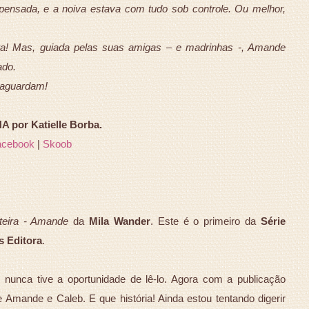
 pensada, e a noiva estava com tudo sob controle. Ou melhor,
ira! Mas, guiada pelas suas amigas – e madrinhas -, Amande
ado.
 aguardam!
 por Katielle Borba.
acebook
|
Skoob
teira - Amande
da
Mila Wander
. Este é o primeiro da
Série
s Editora
.
 nunca tive a oportunidade de lê-lo. Agora com a publicação
 Amande e Caleb. E que história! Ainda estou tentando digerir