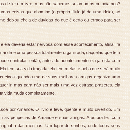
mos de ler um livro, mas não sabemos se amamos ou odiamos?
mas coisas que abomino (o próprio título já da uma ideia), só
me deixou cheia de dúvidas do que é certo ou errado para ser
ela deveria estar nervosa com esse acontecimento, afinal irá
mande é uma pessoa totalmente organizada, daquelas que tem
pode controlar, então, antes do acontecimento ela já está com
e. Ela tem sua vida traçada, ela tem metas e acha que será muito
 dos eixos quando uma de suas melhores amigas organiza uma
quer ir, mas para não ser mais uma vez estraga prazeres, ela
 sua vida muda completamente.
soa por Amande. O livro é leve, quente e muito divertido. Em
m as peripécias de Amande e suas amigas. A autora fez com
a igual a das meninas. Um lugar de sonhos, onde todos seus