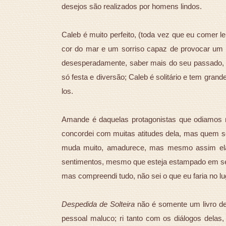
desejos são realizados por homens lindos.
Caleb é muito perfeito, (toda vez que eu comer l
cor do mar e um sorriso capaz de provocar um in
desesperadamente, saber mais do seu passado, o
só festa e diversão; Caleb é solitário e tem gra
los.
Amande é daquelas protagonistas que odiamos no
concordei com muitas atitudes dela, mas quem so
muda muito, amadurece, mas mesmo assim ela
sentimentos, mesmo que esteja estampado em se
mas compreendi tudo, não sei o que eu faria no lu
Despedida de Solteira
não é somente um livro d
pessoal maluco; ri tanto com os diálogos dela