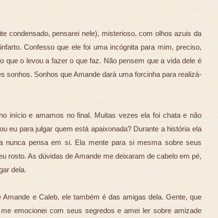
eite condensado, pensarei nele), misterioso, com olhos azuis da
farto. Confesso que ele foi uma incógnita para mim, preciso,
 que o levou a fazer o que faz. Não pensem que a vida dele é
ndes sonhos. Sonhos que Amande dará uma forcinha para realizá-
 início e amamos no final. Muitas vezes ela foi chata e não
u eu para julgar quem está apaixonada? Durante a história ela
 nunca pensa em si. Ela mente para si mesma sobre seus
u rosto. As dúvidas de Amande me deixaram de cabelo em pé,
gar dela.
e Amande e Caleb, ele também é das amigas dela. Gente, que
s, me emocionei com seus segredos e amei ler sobre amizade