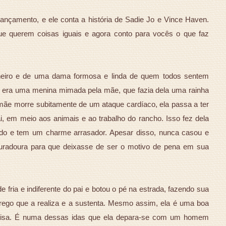
lançamento, e ele conta a história de Sadie Jo e Vince Haven.
ue querem coisas iguais e agora conto para vocês o que faz
heiro e de uma dama formosa e linda de quem todos sentem
 era uma menina mimada pela mãe, que fazia dela uma rainha
mãe morre subitamente de um ataque cardíaco, ela passa a ter
i, em meio aos animais e ao trabalho do rancho. Isso fez dela
udo e tem um charme arrasador. Apesar disso, nunca casou e
radoura para que deixasse de ser o motivo de pena em sua
 fria e indiferente do pai e botou o pé na estrada, fazendo sua
rego que a realiza e a sustenta. Mesmo assim, ela é uma boa
recisa. É numa dessas idas que ela depara-se com um homem