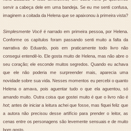
servir a cabeça dele em uma bandeja. Se eu me senti confusa,
imaginem a coitada da Helena que se apaixonou à primeira vista?
Simplesmente Você
é narrado em primeira pessoa, por Helena.
Conforme os capítulos foram passando senti muito a falta da
narrativa do Eduardo, pois em praticamente todo livro não
consegui entendê-lo. Ele gosta muito de Helena, mas não abre o
seu coração; ele esconde muitos segredos. Quando eu achava
que ele não poderia me surpreender mais, aparecia uma
novidade sobre sua vida. Nesses momentos eu percebi o quanto
Helena o amava, pois aguentar tudo o que ela aguentou, só
amando muito. Outra coisa que gostei muito é que o livro não é
hot
; antes de iniciar a leitura achei que fosse, mas fiquei feliz que
a autora não precisou desse artifício para prender o leitor, as
cenas entre os personagens são levemente sensuais e de muito
bom gosto.