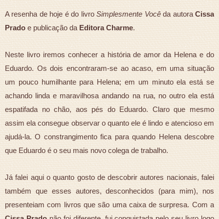
A resenha de hoje é do livro
Simplesmente Você
da autora
Cissa
Prado
e publicação da
Editora Charme
.
Neste livro iremos conhecer a história de amor da Helena e do
Eduardo. Os dois encontraram-se ao acaso, em uma situação
um pouco humilhante para Helena; em um minuto ela está se
achando linda e maravilhosa andando na rua, no outro ela está
espatifada no chão, aos pés do Eduardo. Claro que mesmo
assim ela consegue observar o quanto ele é lindo e atencioso em
ajudá-la. O constrangimento fica para quando Helena descobre
que Eduardo é o seu mais novo colega de trabalho.
Já falei aqui o quanto gosto de descobrir autores nacionais, falei
também que esses autores, desconhecidos (para mim), nos
presenteiam com livros que são uma caixa de surpresa. Com a
Cissa Prado
não foi diferente, fui conquistada pelo seu livro logo