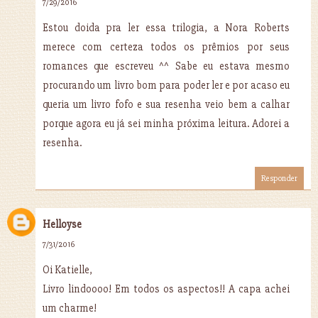
7/29/2016
Estou doida pra ler essa trilogia, a Nora Roberts
merece com certeza todos os prêmios por seus
romances que escreveu ^^ Sabe eu estava mesmo
procurando um livro bom para poder ler e por acaso eu
queria um livro fofo e sua resenha veio bem a calhar
porque agora eu já sei minha próxima leitura. Adorei a
resenha.
Responder
Helloyse
7/31/2016
Oi Katielle,
Livro lindoooo! Em todos os aspectos!! A capa achei
um charme!