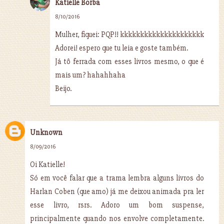
Katielle Borba
8/10/2016
Mulher, fiquei: PQP!! kkkkkkkkkkkkkkkkkkkkk
Adorei! espero que tu leia e goste também.
Já tô ferrada com esses livros mesmo, o que é
mais um? hahahhaha
Beijo.
Unknown
8/09/2016
Oi Katielle!
Só em você falar que a trama lembra alguns livros do
Harlan Coben (que amo) já me deixou animada pra ler
esse livro, rsrs. Adoro um bom suspense,
principalmente quando nos envolve completamente.