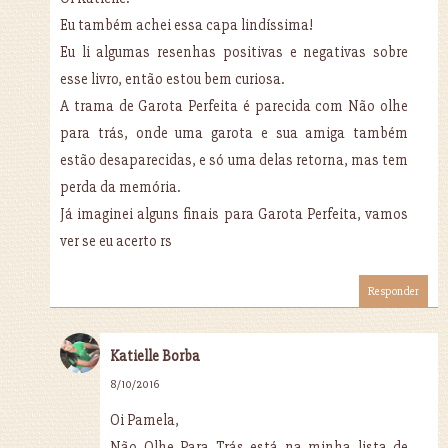
Eu também achei essa capa lindíssima!
Eu li algumas resenhas positivas e negativas sobre
esse livro, então estou bem curiosa.
A trama de Garota Perfeita é parecida com Não olhe
para trás, onde uma garota e sua amiga também
estão desaparecidas, e só uma delas retorna, mas tem
perda da memória.
Já imaginei alguns finais para Garota Perfeita, vamos
ver se eu acerto rs
Responder
Katielle Borba
8/10/2016
Oi Pamela,
Não Olhe Para Trás está na minha lista de