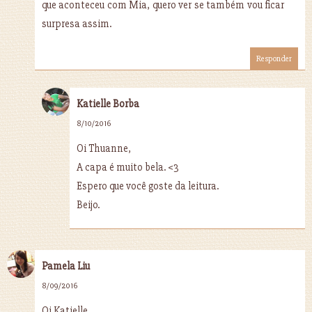
que aconteceu com Mia, quero ver se também vou ficar
surpresa assim.
Responder
Katielle Borba
8/10/2016
Oi Thuanne,
A capa é muito bela. <3
Espero que você goste da leitura.
Beijo.
Pamela Liu
8/09/2016
Oi Katielle.