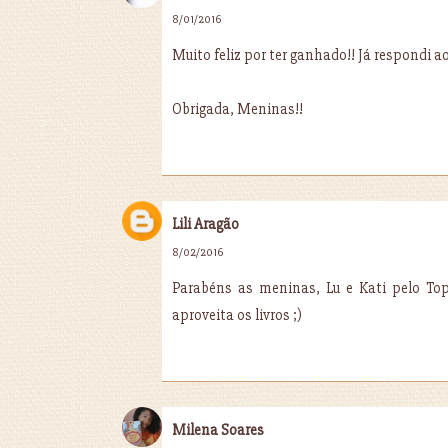
8/01/2016
Muito feliz por ter ganhado!! Já respondi 
Obrigada, Meninas!!
Lili Aragão
8/02/2016
Parabéns as meninas, Lu e Kati pelo To
aproveita os livros ;)
Milena Soares