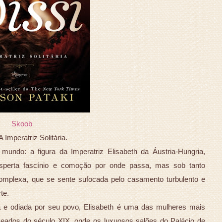
Skoob
A Imperatriz Solitária.
mundo: a figura da Imperatriz Elisabeth da Áustria-Hungria,
sperta fascínio e comoção por onde passa, mas sob tanto
mplexa, que se sente sufocada pelo casamento turbulento e
te.
e odiada por seu povo, Elisabeth é uma das mulheres mais
eados do século XIX, onde os luxuosos salões do Palácio de