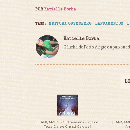
POR
Katielle Borba
TAGS:
EDITORA GUTENBERG
LANÇAMENTOS
L
Katielle Borba
Gáucha de Porto Alegre e apaixonada
L
[LANÇAMENTO] Noivas em Fuga de
[LANÇAMEN
Tessa Dare e Christi Caldwell
Am