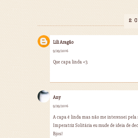
2 
Lili Aragão
9/29/2016
Que capa linda <3
Any
9/29/2016
A capa é linda mas não me interessei pela 
Imperatriz Solitária eu mude de ideia de decid
Bjos!