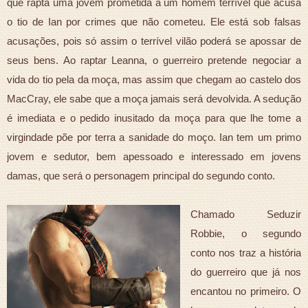
que rapta uma jovem prometida a um homem terrível que acusa
o tio de Ian por crimes que não cometeu. Ele está sob falsas
acusações, pois só assim o terrível vilão poderá se apossar de
seus bens. Ao raptar Leanna, o guerreiro pretende negociar a
vida do tio pela da moça, mas assim que chegam ao castelo dos
MacCray, ele sabe que a moça jamais será devolvida. A sedução
é imediata e o pedido inusitado da moça para que lhe tome a
virgindade põe por terra a sanidade do moço. Ian tem um primo
jovem e sedutor, bem apessoado e interessado em jovens
damas, que será o personagem principal do segundo conto.
Chamado Seduzir
Robbie, o segundo
conto nos traz a história
do guerreiro que já nos
encantou no primeiro. O