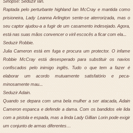
Sinopse: Seduzir Ian.
Raptada pelo perturbante highland Ian McCray e mantida como
prisioneira, Lady Leanna Arlington sente-se aterrorizada, mas o
seu captor ajudou-a a fugir de um casamento indesejado. Agora,
está nas suas mãos convencer o viril escocês a ficar com ela...
Seduzir Robbie.
Julia Cameron está em fuga e procura um protector. O infame
Robbie McCray está desesperado para substituir os navios
confiscados pelo inimigo inglês. Tudo o que tem a fazer é
elaborar um acordo mutuamente satisfatório e peca-
minosamente mau...
Seduzir Adain.
Quando se depara com uma bela mulher a ser atacada, Adain
Cameron espanca e defende a dama. Com os bandidos ele lida
com a pistola e espada, mas a linda Lady Gillian Lorin pode exigir
um conjunto de armas diferentes…