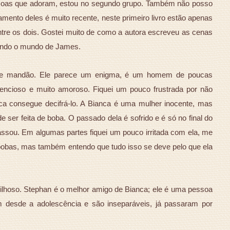
pessoas que adoram, estou no segundo grupo. Também não posso
amento deles é muito recente, neste primeiro livro estão apenas
tre os dois. Gostei muito de como a autora escreveu as cenas
rindo o mundo de James.
 e mandão. Ele parece um enigma, é um homem de poucas
tencioso e muito amoroso. Fiquei um pouco frustrada por não
a consegue decifrá-lo. A Bianca é uma mulher inocente, mas
e ser feita de boba. O passado dela é sofrido e é só no final do
ssou. Em algumas partes fiquei um pouco irritada com ela, me
obas, mas também entendo que tudo isso se deve pelo que ela
hoso. Stephan é o melhor amigo de Bianca; ele é uma pessoa
m desde a adolescência e são inseparáveis, já passaram por