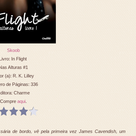
Skoob
Livro: In Flight
Nas Alturas #1
r (a): R. K. Lilley
o de Páginas: 336
ditora: Charme
Compre
aqui
.
sária de bordo, vê pela primeira vez James Cavendish, um