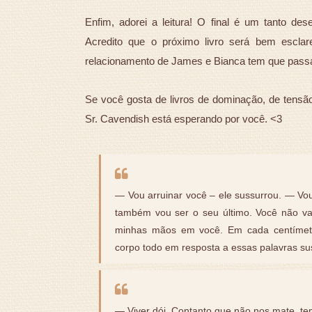
Enfim, adorei a leitura! O final é um tanto de
Acredito que o próximo livro será bem escla
relacionamento de James e Bianca tem que pass
Se você gosta de livros de dominação, de tensão,
Sr. Cavendish está esperando por você. <3
— Vou arruinar você – ele sussurrou. — Vou
também vou ser o seu último. Você não va
minhas mãos em você. Em cada centímet
corpo todo em resposta a essas palavras s
— Viver dói. Contanto que não nos mate, te