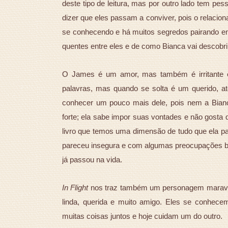
deste tipo de leitura, mas por outro lado tem 
dizer que eles passam a conviver, pois o relacion
se conhecendo e há muitos segredos pairando en
quentes entre eles e de como Bianca vai descob
O James é um amor, mas também é irritante
palavras, mas quando se solta é um querido, a
conhecer um pouco mais dele, pois nem a Bianc
forte; ela sabe impor suas vontades e não gosta d
livro que temos uma dimensão de tudo que ela pa
pareceu insegura e com algumas preocupações b
já passou na vida.
In Flight
nos traz também um personagem maravil
linda, querida e muito amigo. Eles se conhece
muitas coisas juntos e hoje cuidam um do outro.