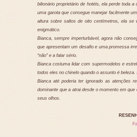
bilionário proprietário de hotéis, ela perde tod
uma garota que consegue manejar facilmente uma
altura sobre saltos de oito centímetros, ela
enigmático.
Bianca, sempre imperturbável, agora não conseg
que apresentam um desafio e uma promessa irres
“não” e a falar sério.
Bianca costuma lidar com supermodelos e estr
todos eles no chinelo quando o assunto é beleza
Bianca até poderia ter ignorado as atenções 
dominante que a atrai desde o momento em que e
seus olhos.
RESENHA
F