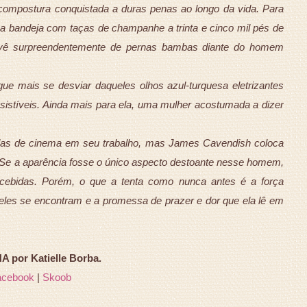
a a compostura conquistada a duras penas ao longo da vida. Para
 bandeja com taças de champanhe a trinta e cinco mil pés de
 se vê surpreendentemente de pernas bambas diante do homem
ue mais se desviar daqueles olhos azul-turquesa eletrizantes
istíveis. Ainda mais para ela, uma mulher acostumada a dizer
elas de cinema em seu trabalho, mas James Cavendish coloca
. Se a aparência fosse o único aspecto destoante nesse homem,
recebidas. Porém, o que a tenta como nunca antes é a força
les se encontram e a promessa de prazer e dor que ela lê em
 por Katielle Borba.
acebook
|
Skoob