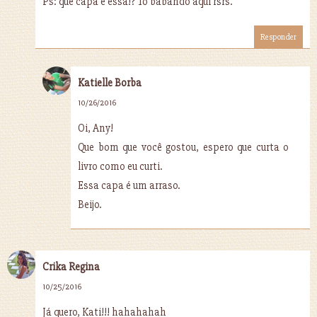
Ps: que capa é essa!? Tô babando aqui rsrs.
Responder
Katielle Borba
10/26/2016
Oi, Any!
Que bom que você gostou, espero que curta o
livro como eu curti.
Essa capa é um arraso.
Beijo.
Crika Regina
10/25/2016
Já quero, Kati!!! hahahahah