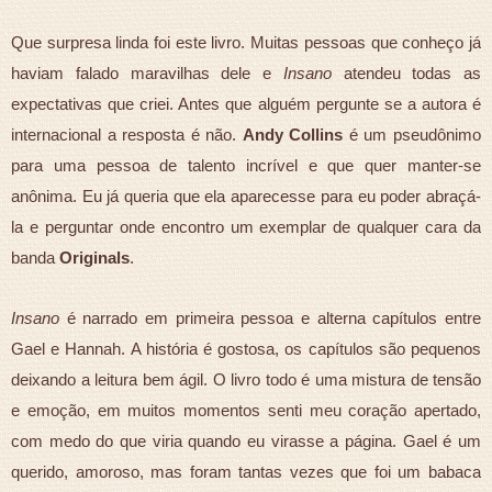
Que surpresa linda foi este livro. Muitas pessoas que conheço já
haviam falado maravilhas dele e
Insano
atendeu todas as
expectativas que criei. Antes que alguém pergunte se a autora é
internacional a resposta é não.
Andy Collins
é um pseudônimo
para uma pessoa de talento incrível e que quer manter-se
anônima. Eu já queria que ela aparecesse para eu poder abraçá-
la e perguntar onde encontro um exemplar de qualquer cara da
banda
Originals
.
Insano
é narrado em primeira pessoa e alterna capítulos entre
Gael e Hannah. A história é gostosa, os capítulos são pequenos
deixando a leitura bem ágil. O livro todo é uma mistura de tensão
e emoção, em muitos momentos senti meu coração apertado,
com medo do que viria quando eu virasse a página. Gael
é um
querido, amoroso, mas foram tantas vezes que foi um babaca