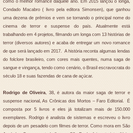
como o melhor romance daquele ano. Em 2015 lançou o longa,
Condado Macabro ( livro pela editora Simonsen), que ganhou
uma dezena de prêmios e vem se tornando o principal nome do
cinema de terror e suspense do país. Atualmente está
trabalhando em 4 projetos, filmando um longa com 13 histórias de
terror (diversos autores) e acaba de entregar um novo romance
de que será lançado em 2017. A história reconta algumas lendas
do folclore brasileiro, com cores mais quentes, numa saga de
sangue e vingança, tendo como cenário, o Brasil escravocrata do
século 18 e suas fazendas de cana de açúcar.
Rodrigo de Oliveira
, 38, é autora da maior saga de terror e
suspense nacional, As Crônicas dos Mortos – Faro Editorial. É
composta por 5 livros e eles já totalizam mais de 150.000
exemplares. Rodrigo é analista de sistemas e escreveu o livro
depois de um pesadelo com filmes de terror. Como mora em São