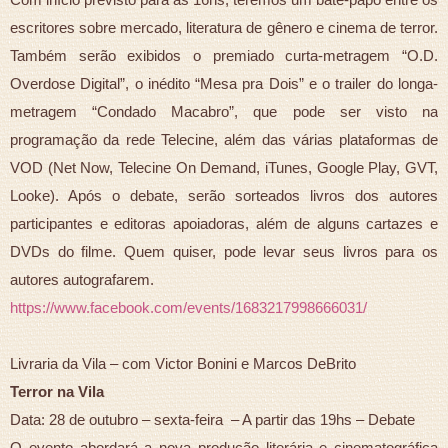
escritores sobre mercado, literatura de gênero e cinema de terror.
Também serão exibidos o premiado curta-metragem “O.D.
Overdose Digital”, o inédito “Mesa pra Dois” e o trailer do longa-
metragem “Condado Macabro”, que pode ser visto na
programação da rede Telecine, além das várias plataformas de
VOD (Net Now, Telecine On Demand, iTunes, Google Play, GVT,
Looke). Após o debate, serão sorteados livros dos autores
participantes e editoras apoiadoras, além de alguns cartazes e
DVDs do filme. Quem quiser, pode levar seus livros para os
autores autografarem.
https://www.facebook.com/events/1683217998666031/
Livraria da Vila – com Victor Bonini e Marcos DeBrito
Terror na Vila
Data: 28 de outubro – sexta-feira – A partir das 19hs – Debate
O evento abordará a nova produção literária e cinematográfica