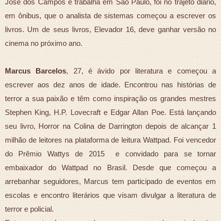
José dos Campos e trabalha em São Paulo, foi no trajeto diário,
em ônibus, que o analista de sistemas começou a escrever os
livros. Um de seus livros, Elevador 16, deve ganhar versão no
cinema no próximo ano.
Marcus Barcelos
, 27, é ávido por literatura e começou a
escrever aos dez anos de idade. Encontrou nas histórias de
terror a sua paixão e têm como inspiração os grandes mestres
Stephen King, H.P. Lovecraft e Edgar Allan Poe. Está lançando
seu livro, Horror na Colina de Darrington depois de alcançar 1
milhão de leitores na plataforma de leitura Wattpad. Foi vencedor
do Prêmio Wattys de 2015 e convidado para se tornar
embaixador do Wattpad no Brasil. Desde que começou a
arrebanhar seguidores, Marcus tem participado de eventos em
escolas e encontro literários que visam divulgar a literatura de
terror e policial.