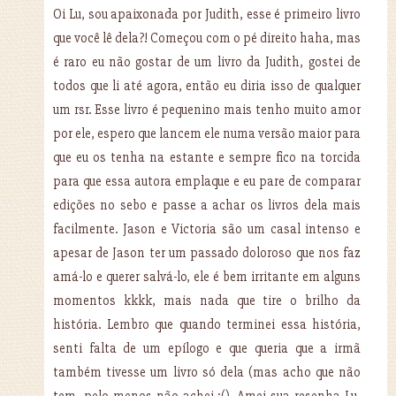
Oi Lu, sou apaixonada por Judith, esse é primeiro livro
que você lê dela?! Começou com o pé direito haha, mas
é raro eu não gostar de um livro da Judith, gostei de
todos que li até agora, então eu diria isso de qualquer
um rsr. Esse livro é pequenino mais tenho muito amor
por ele, espero que lancem ele numa versão maior para
que eu os tenha na estante e sempre fico na torcida
para que essa autora emplaque e eu pare de comparar
edições no sebo e passe a achar os livros dela mais
facilmente. Jason e Victoria são um casal intenso e
apesar de Jason ter um passado doloroso que nos faz
amá-lo e querer salvá-lo, ele é bem irritante em alguns
momentos kkkk, mais nada que tire o brilho da
história. Lembro que quando terminei essa história,
senti falta de um epílogo e que queria que a irmã
também tivesse um livro só dela (mas acho que não
tem, pelo menos não achei :(). Amei sua resenha Lu,