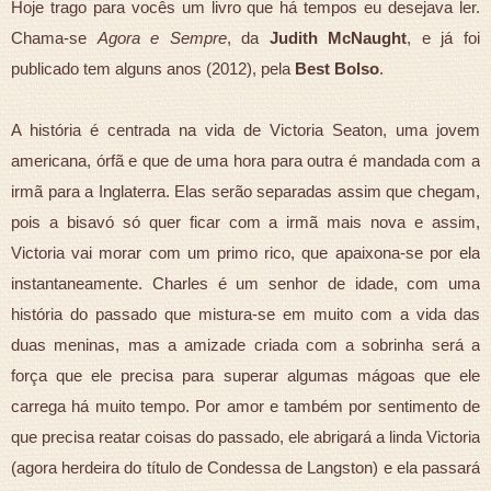
Hoje trago para vocês um livro que há tempos eu desejava ler.
Chama-se
Agora e Sempre
, da
Judith McNaught
, e já foi
publicado tem alguns anos (2012), pela
Best Bolso
.
A história é centrada na vida de Victoria Seaton, uma jovem
americana, órfã e que de uma hora para outra é mandada com a
irmã para a Inglaterra. Elas serão separadas assim que chegam,
pois a bisavó só quer ficar com a irmã mais nova e assim,
Victoria vai morar com um primo rico, que apaixona-se por ela
instantaneamente. Charles é um senhor de idade, com uma
história do passado que mistura-se em muito com a vida das
duas meninas, mas a amizade criada com a sobrinha será a
força que ele precisa para superar algumas mágoas que ele
carrega há muito tempo. Por amor e também por sentimento de
que precisa reatar coisas do passado, ele abrigará a linda Victoria
(agora herdeira do título de Condessa de Langston) e ela passará