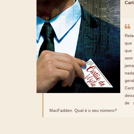
Cart
Rela
que 
que 
sem 
jama
nada
gera
Cent
deix
de 
MacFadden. Qual é o seu número?