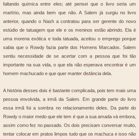
faltando química entre eles; até pensei que o livro seria um
martírio, mas ainda bem que não. A Salem já surgiu no livro
anterior, quando o Nash a contratou para ser gerente do novo
estúdio de tatuagem que ele e os meninos estão abrindo. Ela é
uma morena exótica e toda tatuada, aceitou o emprego porque
sabia que o Rowdy fazia parte dos Homens Marcados. Salem
sentiu necessidade de se acertar com a pessoa que foi tão
importante na sua vida, o que ela não esperava encontrar é um
homem machucado e que quer manter distância dela.
A história desses dois é bastante complicada, pois tem mais uma
pessoa envolvida, a irmã da Salem. Em grande parte do livro
essa irmã foi a sombra no relacionamento deles. Da parte do
Rowdy o maior medo que ele tem é que a sua amada vá embora,
assim como fez no passado. Os dois precisam conversar muito,
tentar colocar em pratos limpos tudo que os machuca e isso não