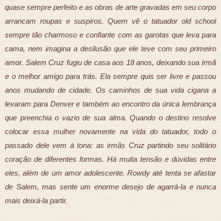
quase sempre perfeito e as obras de arte gravadas em seu corpo
arrancam roupas e suspiros. Quem vê o tatuador old school
sempre tão charmoso e confiante com as garotas que leva para
cama, nem imagina a desilusão que ele teve com seu primeiro
amor. Salem Cruz fugiu de casa aos 18 anos, deixando sua irmã
e o melhor amigo para trás. Ela sempre quis ser livre e passou
anos mudando de cidade. Os caminhos de sua vida cigana a
levaram para Denver e também ao encontro da única lembrança
que preenchia o vazio de sua alma. Quando o destino resolve
colocar essa mulher novamente na vida do tatuador, todo o
passado dele vem à tona: as irmãs Cruz partindo seu solitário
coração de diferentes formas. Há muita tensão e dúvidas entre
eles, além de um amor adolescente. Rowdy até tenta se afastar
de Salem, mas sente um enorme desejo de agarrá-la e nunca
mais deixá-la partir.