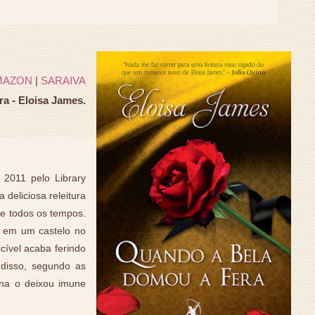
MAZON
|
SARAIVA
a - Eloisa James.
2011 pelo Library
deliciosa releitura
e todos os tempos.
e em um castelo no
cível acaba ferindo
disso, segundo as
rna o deixou imune