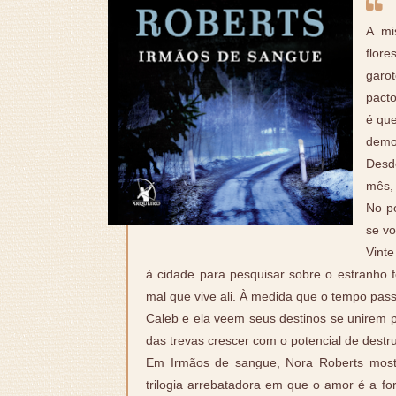
A mi
flor
garo
pact
é que
demo
Desde
mês,
No p
se vo
Vinte
à cidade para pesquisar sobre o estranho 
mal que vive ali. À medida que o tempo pass
Caleb e ela veem seus destinos se unirem 
das trevas crescer com o potencial de destru
Em Irmãos de sangue, Nora Roberts mostr
trilogia arrebatadora em que o amor é a f