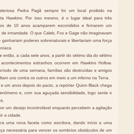
steriosa Pedra Pagã sempre foi um local proibido na
esta Hawkins. Por isso mesmo, é o lugar ideal para três
tos de 10 anos acamparem escondidos e firmarem um
o de irmandade. O que Caleb, Fox e Gage não imaginavam
 ganhariam poderes sobrenaturais e libertariam uma força
níaca.
 então, a cada sete anos, a partir do sétimo dia do sétimo
 acontecimentos estranhos ocorrem em Hawkins Hollow.
eríodo de uma semana, famílias são destruídas e amigos
ltam uns contra os outros em meio a um inferno na Terra.
 e um anos depois do pacto, a repórter Quinn Black chega
fenômeno e, com sua aguçada sensibilidade, logo sente o
a,
por um desejo incontrolável enquanto percebem a agitação
ir a cidade.
a uma nova faceta como escritora, dando início a uma
orça necessária para vencer os sombrios obstáculos de um