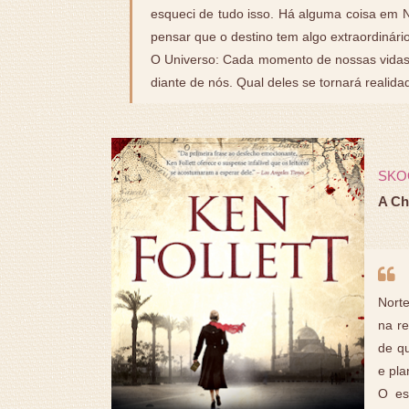
esqueci de tudo isso. Há alguma coisa em 
pensar que o destino tem algo extraordinári
O Universo: Cada momento de nossas vidas n
diante de nós. Qual deles se tornará realida
SKO
A Ch
Norte
na re
de q
e pla
O es