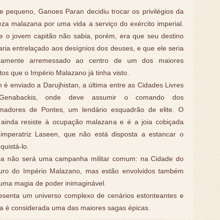
 pequeno, Ganoes Paran decidiu trocar os privilégios da
za malazana por uma vida a serviço do exército imperial.
e o jovem capitão não sabia, porém, era que seu destino
ria entrelaçado aos desígnios dos deuses, e que ele seria
icamente arremessado ao centro de um dos maiores
itos que o Império Malazano já tinha visto.
 é enviado a Darujhistan, a última entre as Cidades Livres
Genabackis, onde deve assumir o comando dos
madores de Pontes, um lendário esquadrão de elite. O
l ainda resiste à ocupação malazana e é a joia cobiçada
 imperatriz Laseen, que não está disposta a estancar o
uistá-lo.
sa não será uma campanha militar comum: na Cidade do
uro do Império Malazano, mas estão envolvidos também
 uma magia de poder inimaginável.
resenta um universo complexo de cenários estonteantes e
ta é considerada uma das maiores sagas épicas.