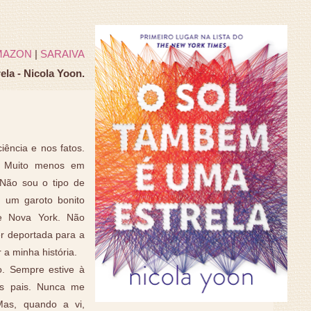
MAZON
|
SARAIVA
la - Nicola Yoon.
iência e nos fatos.
. Muito menos em
 Não sou o tipo de
 um garoto bonito
e Nova York. Não
er deportada para a
a minha história.
. Sempre estive à
us pais. Nunca me
Mas, quando a vi,