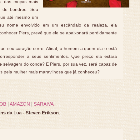
ma das moças mais
s de Londres. Seu
m que até mesmo um
seu nome envolvido em um escândalo da realeza, ela
 conhecer Piers, prevê que ele se apaixonará perdidamente
 que seu coração corre. Afinal, o homem a quem ela o está
orresponder a seus sentimentos. Que preço ela estará
 e selvagem do conde? E Piers, por sua vez, será capaz de
as pela mulher mais maravilhosa que já conheceu?
OB
|
AMAZON
|
SARAIVA
ins da Lua - Steven Erikson.