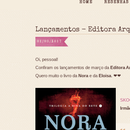
HOME
RESENHAS
Lançamentos - Editora Ar
01/03/2017
Oi, pessoal!
Confiram os lançamentos de março da
Editora A
Quero muito o livro da
Nora
e da
Eloisa
. ❤❤
SKO
Irmã