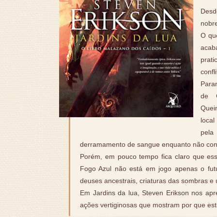
Desde
nobre
O qu
acaba
prat
confl
Paran
de 
Quei
loca
pela
derramamento de sangue enquanto não conq
Porém, em pouco tempo fica claro que es
Fogo Azul não está em jogo apenas o fut
deuses ancestrais, criaturas das sombras e
Em Jardins da lua, Steven Erikson nos ap
ações vertiginosas que mostram por que es